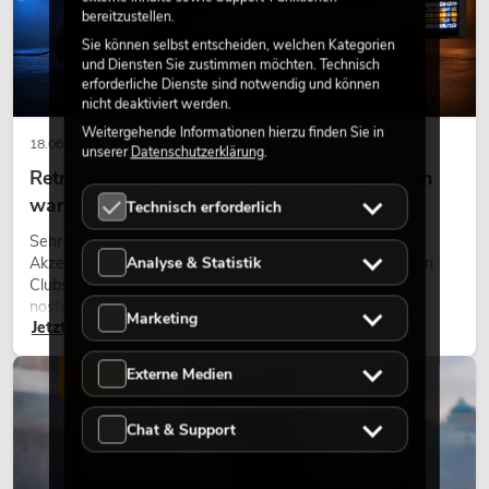
bereitzustellen.
Sie können selbst entscheiden, welchen Kategorien
und Diensten Sie zustimmen möchten. Technisch
erforderliche Dienste sind notwendig und können
nicht deaktiviert werden.
Weitergehende Informationen hierzu finden Sie in
18.06.2026
unserer
Datenschutzerklärung
.
Retro-Licht im modernen Lichtdesign: Warum
warmes Licht wieder wirkt
Technisch erforderlich
Sehr warmes Licht, sichtbare Leuchtflächen und farbige
Analyse & Statistik
Akzente prägen viele aktuelle Lichtdesigns auf Bühnen, in
Clubs und bei Events. Retro-Licht ist dabei kein rein
nostalgischer Effekt, sondern ein bewusst eingesetztes
Marketing
Jetzt lesen
Gestaltungsmittel: Es schafft Atmosphäre, gibt Szenen
Charakter und kann technische LED-Setups emotionaler
wirken lassen.
Externe Medien
LICHT
Chat & Support