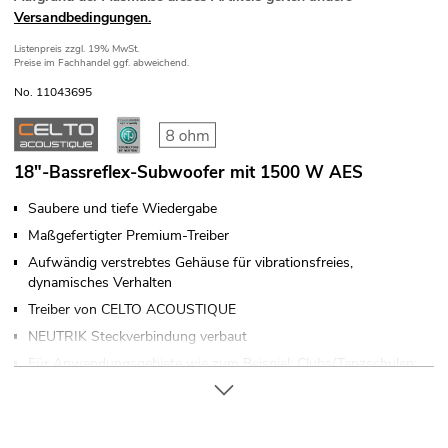
Versandbedingungen.
Listenpreis
zzgl. 19% MwSt.
Preise im Fachhandel ggf. abweichend.
No. 11043695
18"-Bassreflex-Subwoofer mit 1500 W AES
Saubere und tiefe Wiedergabe
Maßgefertigter Premium-Treiber
Aufwändig verstrebtes Gehäuse für vibrationsfreies,
dynamisches Verhalten
Treiber von CELTO ACOUSTIQUE
NEUTRIK Steckverbindung verbaut
Für Anwendungsgebiete wie zum Beispiel: Clubs/Tanzschulen;
Theater; Sportzentren/Fitnessstudios; Konzerte/FOH´s;
Hochzeit/Gala/Events; Installation; mobilen Einsatz; Bühne;
Mobile DJs / Alleinunterhalter; Verleiher; Band/Proberaum;
Mehrzweckhalle