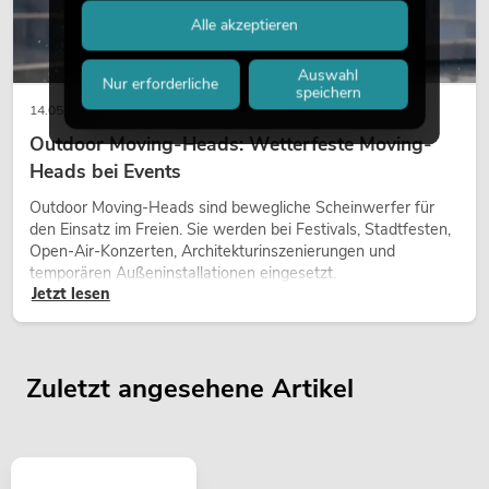
Alle akzeptieren
Auswahl
Nur erforderliche
speichern
14.05.2026
Outdoor Moving-Heads: Wetterfeste Moving-
Heads bei Events
Outdoor Moving-Heads sind bewegliche Scheinwerfer für
den Einsatz im Freien. Sie werden bei Festivals, Stadtfesten,
Open-Air-Konzerten, Architekturinszenierungen und
temporären Außeninstallationen eingesetzt.
Jetzt lesen
Zuletzt angesehene Artikel