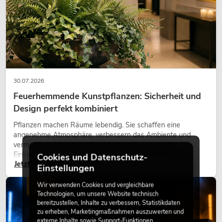
30.07.2026
Feuerhemmende Kunstpflanzen: Sicherheit und
Design perfekt kombiniert
Pflanzen machen Räume lebendig. Sie schaffen eine
angenehme Atmosphäre, verbessern das Ambiente und
vermitteln Natürlichkeit. Ob in Hotels, Restaurants,
Einkaufszentren, Bürogebäuden oder auf Messeständen:
Cookies und Datenschutz-
Jetzt lesen
eine hochwertige Begrünung gehört heute längst zum
Einstellungen
modernen Raumkonzept.
Wir verwenden Cookies und vergleichbare
LICHT
Technologien, um unsere Website technisch
bereitzustellen, Inhalte zu verbessern, Statistikdaten
zu erheben, Marketingmaßnahmen auszuwerten und
externe Inhalte sowie Support-Funktionen