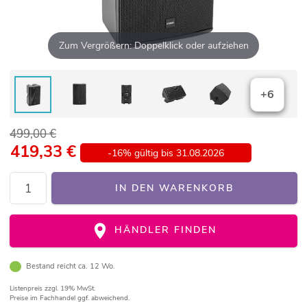
Zum Vergrößern: Doppelklick oder aufziehen
+6
499,00 €
419,33
€
-16% gültig bis 31.08.2026
IN DEN WARENKORB
HÄNDLER FINDEN
Bestand reicht ca. 12 Wo.
Listenpreis
zzgl. 19% MwSt.
Preise im Fachhandel ggf. abweichend.