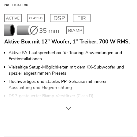
No. 11041180
Aktive Box mit 12" Woofer, 1" Treiber, 700 W RMS,
Aktive PA-Lautsprecherbox für Touring-Anwendungen und
Festinstallationen
Vielseitige Setup-Möglichkeiten mit dem KX-Subwoofer und
speziell abgestimmten Presets
Hochwertiges und stabiles PP-Gehäuse mit innerer
Aussteifung und Flugvorrichtung
DSP-gesteuerter Biamp-Verstärker (Class D)
2-Wege-Bassreflexsystem
Line-Eingang XLR/Klinke, separat regelbar
Mikrofon-/Line-Eingang XLR/Klinke, separat regelbar
Mixed-Ausgang zur Kopplung weiterer Aktivboxen