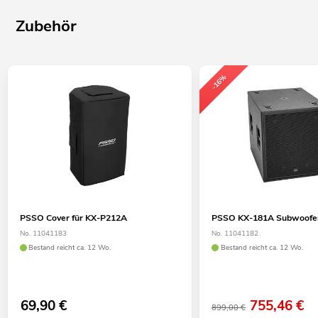
Zubehör
-16%
PSSO Cover für KX-P212A
PSSO KX-181A Subwoofer,
No. 11041183
No. 11041182
Bestand reicht ca. 12 Wo.
Bestand reicht ca. 12 Wo.
69,90
€
755,46
€
899,00 €