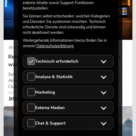
externe Inhalte sowie Support-Funktionen
bereitzustellen.
Sie können selbst entscheiden, welchen Kategorien
und Diensten Sie zustimmen möchten. Technisch
erforderliche Dienste sind notwendig und können
nicht deaktiviert werden.
Weitergehende Informationen hierzu finden Sie in
unserer
Datenschutzerklärung
.
18.06.2026
Retro-Licht im modernen Lichtdesign: Warum
Technisch erforderlich
warmes Licht wieder wirkt
Sehr warmes Licht, sichtbare Leuchtflächen und farbige
Analyse & Statistik
Akzente prägen viele aktuelle Lichtdesigns auf Bühnen, in
Clubs und bei Events. Retro-Licht ist dabei kein rein
Marketing
nostalgischer Effekt, sondern ein bewusst eingesetztes
Jetzt lesen
Gestaltungsmittel: Es schafft Atmosphäre, gibt Szenen
Charakter und kann technische LED-Setups emotionaler
Externe Medien
wirken lassen.
LICHT
Chat & Support