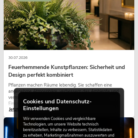
30.07.2026
Feuerhemmende Kunstpflanzen: Sicherheit und
Design perfekt kombiniert
Pflanzen machen Räume lebendig. Sie schaffen eine
angenehme Atmosphäre, verbessern das Ambiente und
vermitteln Natürlichkeit. Ob in Hotels, Restaurants,
Cookies und Datenschutz-
Einkaufszentren, Bürogebäuden oder auf Messeständen:
Einstellungen
Jetzt lesen
eine hochwertige Begrünung gehört heute längst zum
modernen Raumkonzept.
Wir verwenden Cookies und vergleichbare
LICHT
Technologien, um unsere Website technisch
bereitzustellen, Inhalte zu verbessern, Statistikdaten
zu erheben, Marketingmaßnahmen auszuwerten und