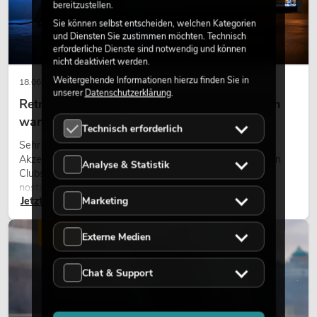
bereitzustellen.
Sie können selbst entscheiden, welchen Kategorien
und Diensten Sie zustimmen möchten. Technisch
erforderliche Dienste sind notwendig und können
nicht deaktiviert werden.
Weitergehende Informationen hierzu finden Sie in
18.06.2026
unserer
Datenschutzerklärung
.
Retro-Licht im modernen Lichtdesign: Warum
warmes Licht wieder wirkt
Technisch erforderlich
Sehr warmes Licht, sichtbare Leuchtflächen und farbige
Akzente prägen viele aktuelle Lichtdesigns auf Bühnen, in
Analyse & Statistik
Clubs und bei Events. Retro-Licht ist dabei kein rein
nostalgischer Effekt, sondern ein bewusst eingesetztes
Marketing
Jetzt lesen
Gestaltungsmittel: Es schafft Atmosphäre, gibt Szenen
Charakter und kann technische LED-Setups emotionaler
wirken lassen.
LICHT
Externe Medien
Chat & Support