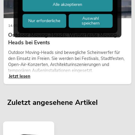
Alle akzeptieren
Auswahl
Nur erforderliche
speichern
14.05.2026
Outdoor Moving-Heads: Wetterfeste Moving-
Heads bei Events
Outdoor Moving-Heads sind bewegliche Scheinwerfer für
den Einsatz im Freien. Sie werden bei Festivals, Stadtfesten,
Open-Air-Konzerten, Architekturinszenierungen und
temporären Außeninstallationen eingesetzt.
Jetzt lesen
Zuletzt angesehene Artikel