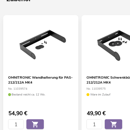
OMNITRONIC Wandhalterung für PAS-
OMNITRONIC Schwenkbüge
212/212A MK4
212/212A MK4
No. 11039574
No. 11039575
Bestand reicht ca. 12 Wo.
Ware im Zulauf
54,90
€
49,90
€