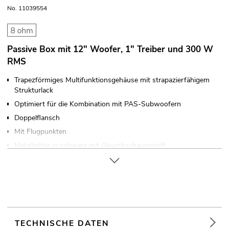
No. 11039554
Passive Box mit 12" Woofer, 1" Treiber und 300 W
RMS
Trapezförmiges Multifunktionsgehäuse mit strapazierfähigem
Strukturlack
Optimiert für die Kombination mit PAS-Subwoofern
Doppelflansch
Mit Flugpunkten
Metallgitter in schwarz mit Akustikschaumstoff
Robuster Tragegriff
Einsatzmöglichkeit: Stehend; fliegend; monitoring; auf Stativ
Für Anwendungsgebiete wie zum Beispiel: Clubs/Tanzschulen;
Installation; mobilen Einsatz; Mobile DJs / Alleinunterhalter;
Restaurants, Bars und Hotels; Verleiher
TECHNISCHE DATEN