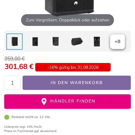
Zum Vergrößern: Doppelklick oder aufziehen
+8
359,00 €
301,68
€
-16% gültig bis 31.08.2026
IN DEN WARENKORB
HÄNDLER FINDEN
Bestand reicht ca. 12 Wo.
Listenpreis
zzgl. 19% MwSt.
Preise im Fachhandel ggf. abweichend.