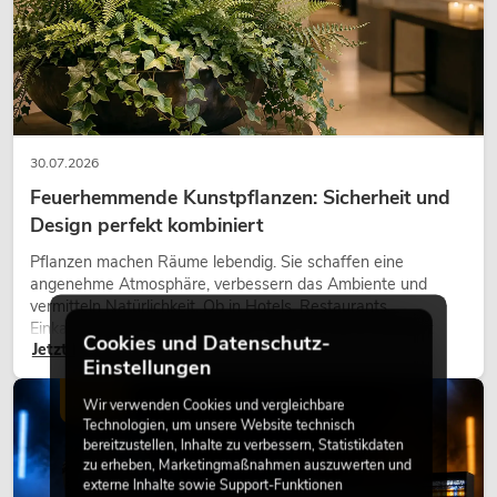
30.07.2026
Feuerhemmende Kunstpflanzen: Sicherheit und
Design perfekt kombiniert
Pflanzen machen Räume lebendig. Sie schaffen eine
angenehme Atmosphäre, verbessern das Ambiente und
vermitteln Natürlichkeit. Ob in Hotels, Restaurants,
Einkaufszentren, Bürogebäuden oder auf Messeständen:
Cookies und Datenschutz-
Jetzt lesen
eine hochwertige Begrünung gehört heute längst zum
Einstellungen
modernen Raumkonzept.
LICHT
Wir verwenden Cookies und vergleichbare
Technologien, um unsere Website technisch
bereitzustellen, Inhalte zu verbessern, Statistikdaten
zu erheben, Marketingmaßnahmen auszuwerten und
externe Inhalte sowie Support-Funktionen