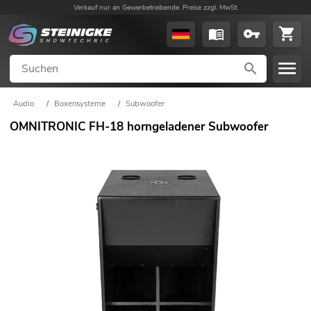
Verkauf nur an Gewerbetreibende. Preise zzgl. MwSt.
Audio
/
Boxensysteme
/
Subwoofer
OMNITRONIC FH-18 horngeladener Subwoofer