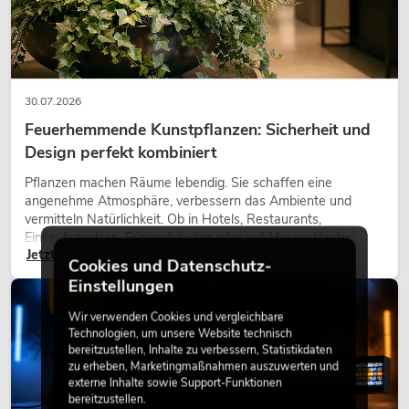
30.07.2026
Feuerhemmende Kunstpflanzen: Sicherheit und
Design perfekt kombiniert
Pflanzen machen Räume lebendig. Sie schaffen eine
angenehme Atmosphäre, verbessern das Ambiente und
vermitteln Natürlichkeit. Ob in Hotels, Restaurants,
Einkaufszentren, Bürogebäuden oder auf Messeständen:
Jetzt lesen
eine hochwertige Begrünung gehört heute längst zum
Cookies und Datenschutz-
modernen Raumkonzept.
Einstellungen
LICHT
Wir verwenden Cookies und vergleichbare
Technologien, um unsere Website technisch
bereitzustellen, Inhalte zu verbessern, Statistikdaten
zu erheben, Marketingmaßnahmen auszuwerten und
externe Inhalte sowie Support-Funktionen
bereitzustellen.