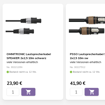
OMNITRONIC Lautsprecherkabel
PSSO Lautsprecherkabel
SPEAKER 2x2,5 10m schwarz
2x2,5 10m sw
viele Versionen erhältlich
viele Versionen erhältlich
No. 3022120N
No. 30227912
Bestand reicht ca. 12 Wo.
Bestand reicht ca. 12 Wo.
23,90
€
41,90
€