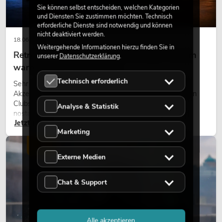
Sie können selbst entscheiden, welchen Kategorien
und Diensten Sie zustimmen möchten. Technisch
erforderliche Dienste sind notwendig und können
nicht deaktiviert werden.
18.06.2026
Weitergehende Informationen hierzu finden Sie in
Retro-Licht im modernen Lichtdesign: Warum
unserer
Datenschutzerklärung
.
warmes Licht wieder wirkt
Technisch erforderlich
Sehr warmes Licht, sichtbare Leuchtflächen und farbige
Akzente prägen viele aktuelle Lichtdesigns auf Bühnen, in
Clubs und bei Events. Retro-Licht ist dabei kein rein
Analyse & Statistik
nostalgischer Effekt, sondern ein bewusst eingesetztes
Jetzt lesen
Gestaltungsmittel: Es schafft Atmosphäre, gibt Szenen
Marketing
Charakter und kann technische LED-Setups emotionaler
wirken lassen.
LICHT
Externe Medien
Chat & Support
Alle akzeptieren