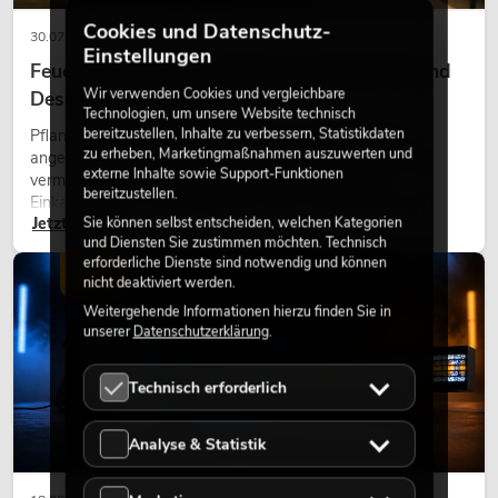
Cookies und Datenschutz-
30.07.2026
Einstellungen
Feuerhemmende Kunstpflanzen: Sicherheit und
Wir verwenden Cookies und vergleichbare
Design perfekt kombiniert
Technologien, um unsere Website technisch
bereitzustellen, Inhalte zu verbessern, Statistikdaten
Pflanzen machen Räume lebendig. Sie schaffen eine
zu erheben, Marketingmaßnahmen auszuwerten und
angenehme Atmosphäre, verbessern das Ambiente und
externe Inhalte sowie Support-Funktionen
vermitteln Natürlichkeit. Ob in Hotels, Restaurants,
bereitzustellen.
Einkaufszentren, Bürogebäuden oder auf Messeständen:
Jetzt lesen
Sie können selbst entscheiden, welchen Kategorien
eine hochwertige Begrünung gehört heute längst zum
und Diensten Sie zustimmen möchten. Technisch
modernen Raumkonzept.
erforderliche Dienste sind notwendig und können
LICHT
nicht deaktiviert werden.
Weitergehende Informationen hierzu finden Sie in
unserer
Datenschutzerklärung
.
Technisch erforderlich
Analyse & Statistik