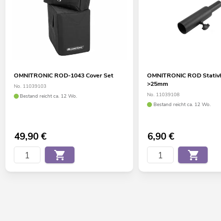
OMNITRONIC ROD-1043 Cover Set
OMNITRONIC ROD Stativh
>25mm
No. 11039103
No. 11039108
Bestand reicht ca. 12 Wo.
Bestand reicht ca. 12 Wo.
49,90
€
6,90
€