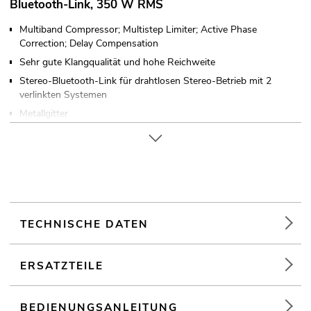
Bluetooth-Link, 350 W RMS
Multiband Compressor; Multistep Limiter; Active Phase
Correction; Delay Compensation
Sehr gute Klangqualität und hohe Reichweite
Stereo-Bluetooth-Link für drahtlosen Stereo-Betrieb mit 2
verlinkten Systemen
Metallgitter
Bass
2 Muldentragegriffe
4 x Kunststofffüße
TECHNISCHE DATEN
integriertes Verstärkermodul
ERSATZTEILE
Digitaler Signalprozessor
DSP-Presets: FLAT; CLUB; VOICE; BASS BOOST; BASS
BEDIENUNGSANLEITUNG
REDUCTION