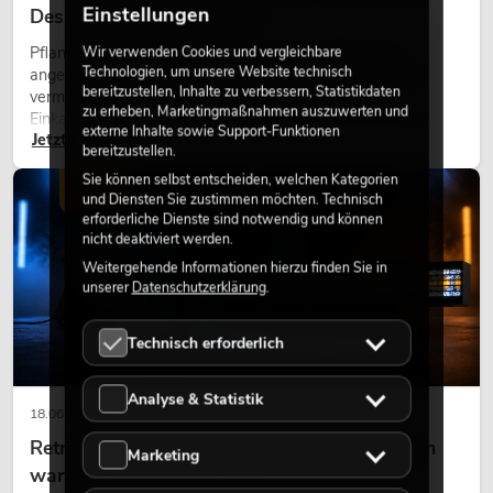
Einstellungen
Design perfekt kombiniert
Pflanzen machen Räume lebendig. Sie schaffen eine
Wir verwenden Cookies und vergleichbare
Technologien, um unsere Website technisch
angenehme Atmosphäre, verbessern das Ambiente und
bereitzustellen, Inhalte zu verbessern, Statistikdaten
vermitteln Natürlichkeit. Ob in Hotels, Restaurants,
zu erheben, Marketingmaßnahmen auszuwerten und
Einkaufszentren, Bürogebäuden oder auf Messeständen:
externe Inhalte sowie Support-Funktionen
Jetzt lesen
eine hochwertige Begrünung gehört heute längst zum
bereitzustellen.
modernen Raumkonzept.
Sie können selbst entscheiden, welchen Kategorien
LICHT
und Diensten Sie zustimmen möchten. Technisch
erforderliche Dienste sind notwendig und können
nicht deaktiviert werden.
Weitergehende Informationen hierzu finden Sie in
unserer
Datenschutzerklärung
.
Technisch erforderlich
Analyse & Statistik
18.06.2026
Retro-Licht im modernen Lichtdesign: Warum
Marketing
warmes Licht wieder wirkt