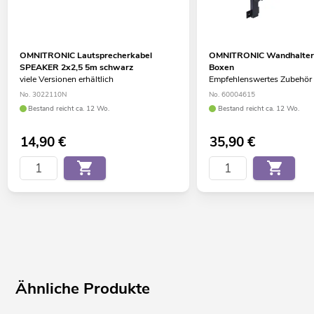
OMNITRONIC Lautsprecherkabel
OMNITRONIC Wandhalteru
SPEAKER 2x2,5 5m schwarz
Boxen
viele Versionen erhältlich
Empfehlenswertes Zubehör
No. 3022110N
No. 60004615
Bestand reicht ca. 12 Wo.
Bestand reicht ca. 12 Wo.
14,90
€
35,90
€
Ähnliche Produkte