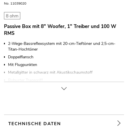
No. 11039020
Passive Box mit 8" Woofer, 1" Treiber und 100 W
RMS
2-Wege-Bassreflexsystem mit 20-cm-Tieftöner und 2,5-cm-
Titan-Hochtöner
Doppelflansch
Mit Flugpunkten
Metallgitter in schwarz mit Akustikschaumstoff
Robuster Tragegriff
Einsatzmöglichkeit: Stehend; fliegend; monitoring; auf Stativ
Für Anwendungsgebiete wie zum Beispiel: Clubs/Tanzschulen;
Installation; mobilen Einsatz; Mobile DJs / Alleinunterhalter;
Verleiher
TECHNISCHE DATEN