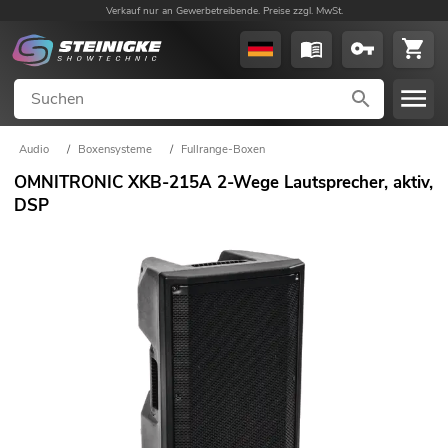
Verkauf nur an Gewerbetreibende. Preise zzgl. MwSt.
Audio
/
Boxensysteme
/
Fullrange-Boxen
OMNITRONIC XKB-215A 2-Wege Lautsprecher, aktiv,
DSP