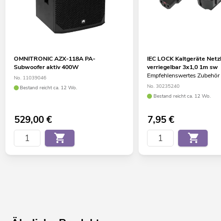
OMNITRONIC AZX-118A PA-
IEC LOCK Kaltgeräte Netz
Subwoofer aktiv 400W
verriegelbar 3x1,0 1m sw
Empfehlenswertes Zubehör
No. 11039046
No. 30235240
Bestand reicht ca. 12 Wo.
Bestand reicht ca. 12 Wo.
529,00
€
7,95
€