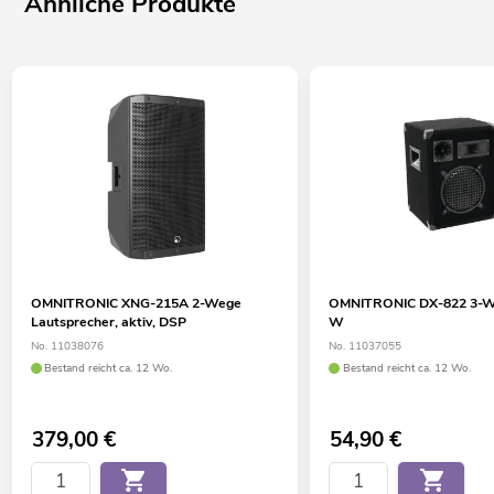
Ähnliche Produkte
OMNITRONIC XNG-215A 2-Wege
OMNITRONIC DX-822 3-W
Lautsprecher, aktiv, DSP
W
No. 11038076
No. 11037055
Bestand reicht ca. 12 Wo.
Bestand reicht ca. 12 Wo.
379,00
€
54,90
€