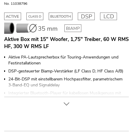
No. 11038796
Aktive Box mit 15" Woofer, 1,75" Treiber, 60 W RMS
HF, 300 W RMS LF
Aktive PA-Lautsprecherbox für Touring-Anwendungen und
Festinstallationen
DSP-gesteuerter Biamp-Verstärker (LF Class D, HF Class A/B)
24-Bit-DSP mit einstellbarem Hochpassfilter, parametrischem
3-Band-EQ und Signaldelay
Integrierter Bluetooth-Player für kabellosen Musikgenuss mit
kompatiblen Bluetooth-Geräten wie Smartphones, Tablets
oder Notebooks
2-Wege-Bassreflexgehäuse mit 38-cm-Tieftöner und 4-cm-
Titan-Hochtöner
2 Mikrofon-/Line-Eingänge XLR/Klinke, separat regelbar