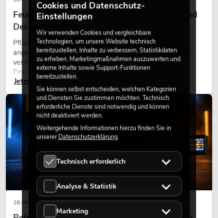
Cookies und Datenschutz-
Feuerhemmende Kunstpflanzen: Sicherheit und
Einstellungen
Design perfekt kombiniert
Wir verwenden Cookies und vergleichbare
Technologien, um unsere Website technisch
Pflanzen machen Räume lebendig. Sie schaffen eine
bereitzustellen, Inhalte zu verbessern, Statistikdaten
angenehme Atmosphäre, verbessern das Ambiente und
zu erheben, Marketingmaßnahmen auszuwerten und
vermitteln Natürlichkeit. Ob in Hotels, Restaurants,
externe Inhalte sowie Support-Funktionen
Einkaufszentren, Bürogebäuden oder auf Messeständen:
bereitzustellen.
Jetzt lesen
eine hochwertige Begrünung gehört heute längst zum
Sie können selbst entscheiden, welchen Kategorien
modernen Raumkonzept.
und Diensten Sie zustimmen möchten. Technisch
LICHT
erforderliche Dienste sind notwendig und können
nicht deaktiviert werden.
Weitergehende Informationen hierzu finden Sie in
unserer
Datenschutzerklärung
.
Technisch erforderlich
Analyse & Statistik
18.06.2026
Marketing
Retro-Licht im modernen Lichtdesign: Warum