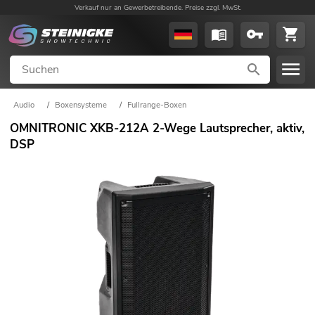
Verkauf nur an Gewerbetreibende. Preise zzgl. MwSt.
Audio
/
Boxensysteme
/
Fullrange-Boxen
OMNITRONIC XKB-212A 2-Wege Lautsprecher, aktiv,
DSP