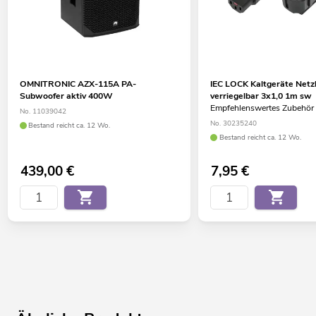
OMNITRONIC AZX-115A PA-
IEC LOCK Kaltgeräte Netz
Subwoofer aktiv 400W
verriegelbar 3x1,0 1m sw
Empfehlenswertes Zubehör
No. 11039042
No. 30235240
Bestand reicht ca. 12 Wo.
Bestand reicht ca. 12 Wo.
439,00
€
7,95
€