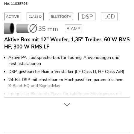
No. 11038795
Aktive Box mit 12" Woofer, 1,35" Treiber, 60 W RMS
HF, 300 W RMS LF
Aktive PA-Lautsprecherbox für Touring-Anwendungen und
Festinstallationen
DSP-gesteuerter Biamp-Verstärker (LF Class D, HF Class A/B)
24-Bit-DSP mit einstellbarem Hochpassfilter, parametrischem
3-Band-EQ und Signaldelay
Integrierter Bluetooth-Player für kabellosen Musikgenuss mit
kompatiblen Bluetooth-Geräten wie Smartphones, Tablets
oder Notebooks
2-Wege-Bassreflexsystem mit 30-cm-Tieftöner und 3,5-cm-
Titan-Hochtöner
2 Mikrofon-/Line-Eingänge XLR/Klinke, separat regelbar