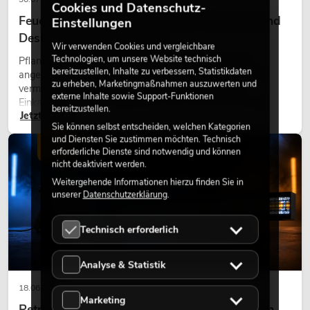
Cookies und Datenschutz-
Feuerhemmende Kunstpflanzen: Sicherheit und
Einstellungen
Design perfekt kombiniert
Wir verwenden Cookies und vergleichbare
Technologien, um unsere Website technisch
Pflanzen machen Räume lebendig. Sie schaffen eine
bereitzustellen, Inhalte zu verbessern, Statistikdaten
angenehme Atmosphäre, verbessern das Ambiente und
zu erheben, Marketingmaßnahmen auszuwerten und
vermitteln Natürlichkeit. Ob in Hotels, Restaurants,
externe Inhalte sowie Support-Funktionen
Einkaufszentren, Bürogebäuden oder auf Messeständen:
bereitzustellen.
Jetzt lesen
eine hochwertige Begrünung gehört heute längst zum
Sie können selbst entscheiden, welchen Kategorien
modernen Raumkonzept.
und Diensten Sie zustimmen möchten. Technisch
LICHT
erforderliche Dienste sind notwendig und können
nicht deaktiviert werden.
Weitergehende Informationen hierzu finden Sie in
unserer
Datenschutzerklärung
.
Technisch erforderlich
Analyse & Statistik
18.06.2026
Marketing
Retro-Licht im modernen Lichtdesign: Warum