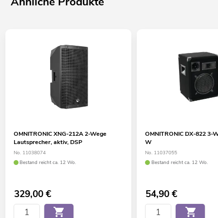
Ähnliche Produkte
OMNITRONIC XNG-212A 2-Wege
OMNITRONIC DX-822 3-W
Lautsprecher, aktiv, DSP
W
No. 11038074
No. 11037055
Bestand reicht ca. 12 Wo.
Bestand reicht ca. 12 Wo.
329,00
€
54,90
€