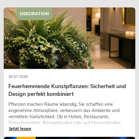
DEKORATION
30.07.2026
Feuerhemmende Kunstpflanzen: Sicherheit und
Design perfekt kombiniert
Pflanzen machen Räume lebendig. Sie schaffen eine
angenehme Atmosphäre, verbessern das Ambiente und
vermitteln Natürlichkeit. Ob in Hotels, Restaurants,
Einkaufszentren, Bürogebäuden oder auf Messeständen:
Jetzt lesen
eine hochwertige Begrünung gehört heute längst zum
modernen Raumkonzept.