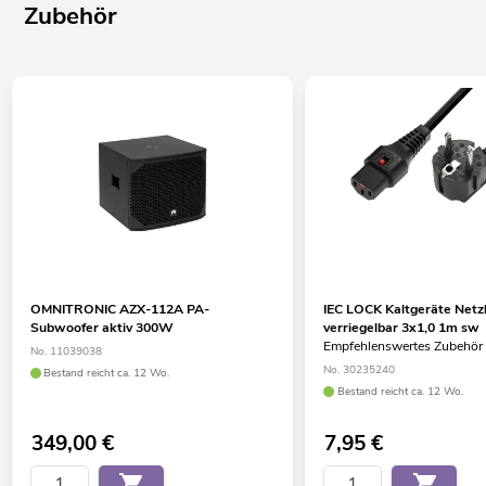
Zubehör
OMNITRONIC AZX-112A PA-
IEC LOCK Kaltgeräte Netz
Subwoofer aktiv 300W
verriegelbar 3x1,0 1m sw
Empfehlenswertes Zubehör
No. 11039038
No. 30235240
Bestand reicht ca. 12 Wo.
Bestand reicht ca. 12 Wo.
349,00
€
7,95
€