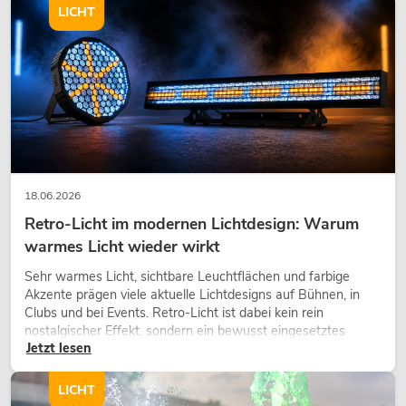
LICHT
18.06.2026
Retro-Licht im modernen Lichtdesign: Warum
warmes Licht wieder wirkt
Sehr warmes Licht, sichtbare Leuchtflächen und farbige
Akzente prägen viele aktuelle Lichtdesigns auf Bühnen, in
Clubs und bei Events. Retro-Licht ist dabei kein rein
nostalgischer Effekt, sondern ein bewusst eingesetztes
Jetzt lesen
Gestaltungsmittel: Es schafft Atmosphäre, gibt Szenen
Charakter und kann technische LED-Setups emotionaler
wirken lassen.
LICHT