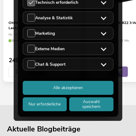
Technisch erforderlich
Analyse & Statistik
OMNITRONIC XNG-210A 2-Wege
OMNITRONIC DX-822 3-W
Lautsprecher, aktiv, DSP
W
Marketing
No. 11038072
No. 11037055
Bestand reicht ca. 12 Wo.
Bestand reicht ca. 12 Wo.
Externe Medien
249,00
€
54,90
€
Chat & Support
Alle akzeptieren
Auswahl
Nur erforderliche
speichern
Aktuelle Blogbeiträge