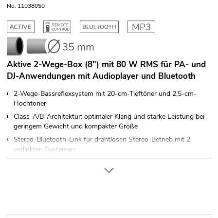
No. 11038050
Aktive 2-Wege-Box (8") mit 80 W RMS für PA- und
DJ-Anwendungen mit Audioplayer und Bluetooth
2-Wege-Bassreflexsystem mit 20-cm-Tieftöner und 2,5-cm-
Hochtöner
Class-A/B-Architektur: optimaler Klang und starke Leistung bei
geringem Gewicht und kompakter Größe
Stereo-Bluetooth-Link für drahtlosen Stereo-Betrieb mit 2
verlinkten Systemen
SD-Kartensteckplatz und USB-Anschluss
1 regelbarer Kombi-Eingang Mic/Line (XLR/Klinke)
Line-Eingang, Cinch, separat regelbar
3,5-mm-AUX-Anschluss
Mixed-Ausgang zur Kopplung weiterer Aktivboxen