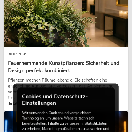
30.07.2026
Feuerhemmende Kunstpflanzen: Sicherheit und
Design perfekt kombiniert
Pflanzen machen Räume lebendig. Sie schaffen eine
angenehme Atmosphäre, verbessern das Ambiente und
vermitteln Natürlichkeit. Ob in Hotels, Restaurants,
Cookies und Datenschutz-
Einkaufszentren, Bürogebäuden oder auf Messeständen:
Einstellungen
Jetzt lesen
eine hochwertige Begrünung gehört heute längst zum
modernen Raumkonzept.
Wir verwenden Cookies und vergleichbare
LICHT
Technologien, um unsere Website technisch
bereitzustellen, Inhalte zu verbessern, Statistikdaten
zu erheben, Marketingmaßnahmen auszuwerten und