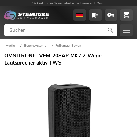
Verkauf nur an Gewerbetreibende. Preise zzgl. MwSt.
Audio
/
Boxensysteme
/
Fullrange-Boxen
OMNITRONIC VFM-208AP MK2 2-Wege
Lautsprecher aktiv TWS