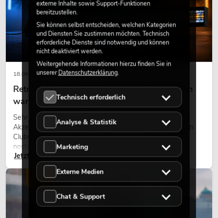
externe Inhalte sowie Support-Funktionen
bereitzustellen.
Sie können selbst entscheiden, welchen Kategorien
und Diensten Sie zustimmen möchten. Technisch
erforderliche Dienste sind notwendig und können
nicht deaktiviert werden.
Weitergehende Informationen hierzu finden Sie in
unserer
Datenschutzerklärung
.
18.06.2026
Retro-Licht im modernen Lichtdesign: Warum
Technisch erforderlich
warmes Licht wieder wirkt
Sehr warmes Licht, sichtbare Leuchtflächen und farbige
Analyse & Statistik
Akzente prägen viele aktuelle Lichtdesigns auf Bühnen, in
Clubs und bei Events. Retro-Licht ist dabei kein rein
nostalgischer Effekt, sondern ein bewusst eingesetztes
Marketing
Jetzt lesen
Gestaltungsmittel: Es schafft Atmosphäre, gibt Szenen
Charakter und kann technische LED-Setups emotionaler
Externe Medien
wirken lassen.
LICHT
Chat & Support