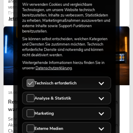
angenehme Atmosphäre, verbessern das Ambiente und
Wir verwenden Cookies und vergleichbare
vermitteln Natürlichkeit. Ob in Hotels, Restaurants,
Technologien, um unsere Website technisch
Einkaufszentren, Bürogebäuden oder auf Messeständen:
bereitzustellen, Inhalte zu verbessern, Statistikdaten
Jetzt lesen
eine hochwertige Begrünung gehört heute längst zum
zu erheben, Marketingmaßnahmen auszuwerten und
modernen Raumkonzept.
externe Inhalte sowie Support-Funktionen
bereitzustellen.
LICHT
Sie können selbst entscheiden, welchen Kategorien
und Diensten Sie zustimmen möchten. Technisch
erforderliche Dienste sind notwendig und können
nicht deaktiviert werden.
Weitergehende Informationen hierzu finden Sie in
unserer
Datenschutzerklärung
.
Technisch erforderlich
18.06.2026
Analyse & Statistik
Retro-Licht im modernen Lichtdesign: Warum
warmes Licht wieder wirkt
Marketing
Sehr warmes Licht, sichtbare Leuchtflächen und farbige
Akzente prägen viele aktuelle Lichtdesigns auf Bühnen, in
Externe Medien
Clubs und bei Events. Retro-Licht ist dabei kein rein