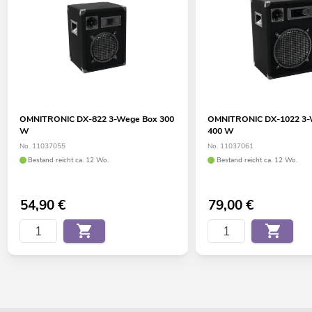
OMNITRONIC DX-822 3-Wege Box 300
OMNITRONIC DX-1022 3-
W
400 W
No. 11037055
No. 11037061
Bestand reicht ca. 12 Wo.
Bestand reicht ca. 12 Wo.
54,90
€
79,00
€