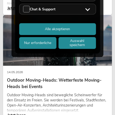
nostalgischer Effekt, sondern ein bewusst eingesetztes
Jetzt lesen
Gestaltungsmittel: Es schafft Atmosphäre, gibt Szenen
Chat & Support
Charakter und kann technische LED-Setups emotionaler
wirken lassen.
LICHT
Alle akzeptieren
Auswahl
Nur erforderliche
speichern
14.05.2026
Outdoor Moving-Heads: Wetterfeste Moving-
Heads bei Events
Outdoor Moving-Heads sind bewegliche Scheinwerfer für
den Einsatz im Freien. Sie werden bei Festivals, Stadtfesten,
Open-Air-Konzerten, Architekturinszenierungen und
temporären Außeninstallationen eingesetzt.