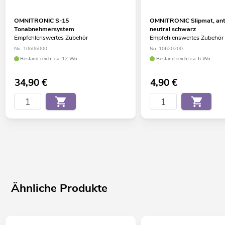
OMNITRONIC S-15
OMNITRONIC Slipmat, anti
Tonabnehmersystem
neutral schwarz
Empfehlenswertes Zubehör
Empfehlenswertes Zubehör
No. 10606000
No. 10620200
Bestand reicht ca. 12 Wo.
Bestand reicht ca. 6 Wo.
34,90
€
4,90
€
Ähnliche Produkte