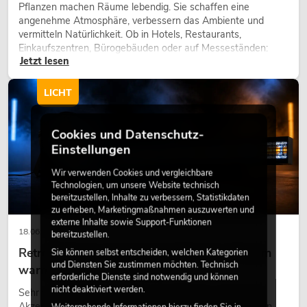
Pflanzen machen Räume lebendig. Sie schaffen eine
angenehme Atmosphäre, verbessern das Ambiente und
vermitteln Natürlichkeit. Ob in Hotels, Restaurants,
Einkaufszentren, Bürogebäuden oder auf Messeständen:
Jetzt lesen
eine hochwertige Begrünung gehört heute längst zum
modernen Raumkonzept.
LICHT
Cookies und Datenschutz-
Einstellungen
Wir verwenden Cookies und vergleichbare
Technologien, um unsere Website technisch
bereitzustellen, Inhalte zu verbessern, Statistikdaten
zu erheben, Marketingmaßnahmen auszuwerten und
externe Inhalte sowie Support-Funktionen
18.06.2026
bereitzustellen.
Retro-Licht im modernen Lichtdesign: Warum
Sie können selbst entscheiden, welchen Kategorien
und Diensten Sie zustimmen möchten. Technisch
warmes Licht wieder wirkt
erforderliche Dienste sind notwendig und können
nicht deaktiviert werden.
Sehr warmes Licht, sichtbare Leuchtflächen und farbige
Akzente prägen viele aktuelle Lichtdesigns auf Bühnen, in