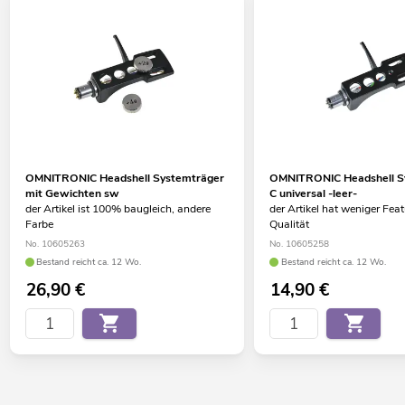
OMNITRONIC Headshell Systemträger
OMNITRONIC Headshell S
mit Gewichten sw
C universal -leer-
der Artikel ist 100% baugleich, andere
der Artikel hat weniger Feat
Farbe
Qualität
No. 10605263
No. 10605258
Bestand reicht ca. 12 Wo.
Bestand reicht ca. 12 Wo.
26,90
€
14,90
€