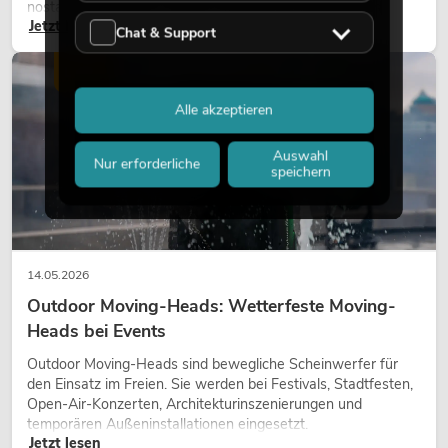
nostalgischer Effekt, sondern ein bewusst eingesetztes
Jetzt lesen
Gestaltungsmittel: Es schafft Atmosphäre, gibt Szenen
Chat & Support
Charakter und kann technische LED-Setups emotionaler
wirken lassen.
LICHT
Alle akzeptieren
Auswahl
Nur erforderliche
speichern
14.05.2026
Outdoor Moving-Heads: Wetterfeste Moving-
Heads bei Events
Outdoor Moving-Heads sind bewegliche Scheinwerfer für
den Einsatz im Freien. Sie werden bei Festivals, Stadtfesten,
Open-Air-Konzerten, Architekturinszenierungen und
temporären Außeninstallationen eingesetzt.
Jetzt lesen