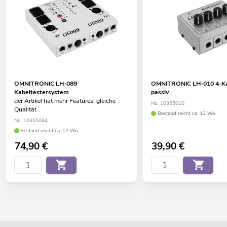
OMNITRONIC LH-089
OMNITRONIC LH-010 4-Ka
Kabeltestersystem
passiv
der Artikel hat mehr Features, gleiche
No. 10355010
Qualität
Bestand reicht ca. 12 Wo.
No. 10355084
Bestand reicht ca. 12 Wo.
74,90
€
39,90
€