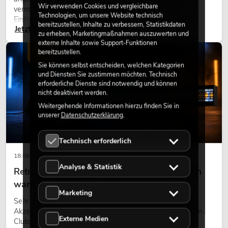
Wir verwenden Cookies und vergleichbare
vermitteln Natürlichkeit. Ob in Hotels, Restaurants,
Technologien, um unsere Website technisch
Einkaufszentren, Bürogebäuden oder auf Messeständen:
bereitzustellen, Inhalte zu verbessern, Statistikdaten
Jetzt lesen
eine hochwertige Begrünung gehört heute längst zum
zu erheben, Marketingmaßnahmen auszuwerten und
modernen Raumkonzept.
externe Inhalte sowie Support-Funktionen
bereitzustellen.
LICHT
Sie können selbst entscheiden, welchen Kategorien
und Diensten Sie zustimmen möchten. Technisch
erforderliche Dienste sind notwendig und können
nicht deaktiviert werden.
Weitergehende Informationen hierzu finden Sie in
unserer
Datenschutzerklärung
.
Technisch erforderlich
18.06.2026
Analyse & Statistik
Retro-Licht im modernen Lichtdesign: Warum
warmes Licht wieder wirkt
Marketing
Sehr warmes Licht, sichtbare Leuchtflächen und farbige
Akzente prägen viele aktuelle Lichtdesigns auf Bühnen, in
Externe Medien
Clubs und bei Events. Retro-Licht ist dabei kein rein