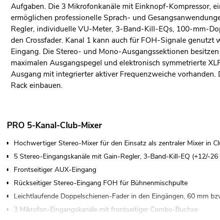
Aufgaben. Die 3 Mikrofonkanäle mit Einknopf-Kompressor, ei
ermöglichen professionelle Sprach- und Gesangsanwendungen
Regler, individuelle VU-Meter, 3-Band-Kill-EQs, 100-mm-Do
den Crossfader. Kanal 1 kann auch für FOH-Signale genutzt
Eingang. Die Stereo- und Mono-Ausgangssektionen besitzen e
maximalen Ausgangspegel und elektronisch symmetrierte XLR-
Ausgang mit integrierter aktiver Frequenzweiche vorhanden. De
Rack einbauen.
PRO 5-Kanal-Club-Mixer
Hochwertiger Stereo-Mixer für den Einsatz als zentraler Mixer in
5 Stereo-Eingangskanäle mit Gain-Regler, 3-Band-Kill-EQ (+12/-26
Frontseitiger AUX-Eingang
Rückseitiger Stereo-Eingang FOH für Bühnenmischpulte
Leichtlaufende Doppelschienen-Fader in den Eingängen, 60 mm b
3 Mikrofon-Eingangskanäle mit frontseitiger Combo-Buchse