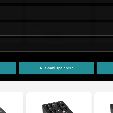
Empfehlenswertes Zubehör
Empfehlen
No. 14000335
No. 302352
Bestand reicht ca. 12 Wo.
Bestand r
79,90
€
7,95
€
Auswahl speichern