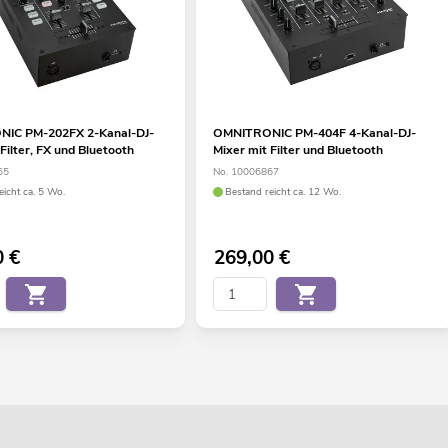
IC PM-202FX 2-Kanal-DJ-
OMNITRONIC PM-404F 4-Kanal-DJ-
Filter, FX und Bluetooth
Mixer mit Filter und Bluetooth
65
No. 10006867
eicht ca. 5 Wo.
Bestand reicht ca. 12 Wo.
0
€
269,00
€