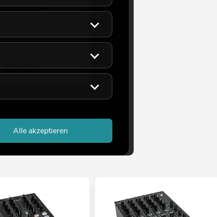
swertes Zubehör
40
eicht ca. 12 Wo.
Alle akzeptieren