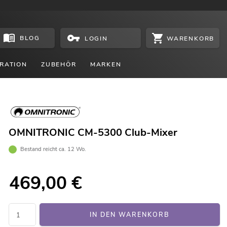
BLOG
WARENKORB
LOGIN
RATION
ZUBEHÖR
MARKEN
OMNITRONIC CM-5300 Club-Mixer
Bestand reicht ca. 12 Wo.
469,00
€
IN DEN WARENKORB