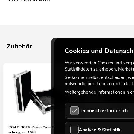
Zubehör
Cookies und Datensch
Wir verwenden Cookies und verglei
Statistikdaten zu erheben, Marke
Sie können selbst entscheiden, we
notwendig und können nicht deakt
Weitergehende Informationen hierz
Technisch erforderlich
ROADINGER Mixer-Case Profi MCB-19,
OMNITRONIC LH-083 Stere
Analyse & Statistik
schräg, sw 10HE
RCA S