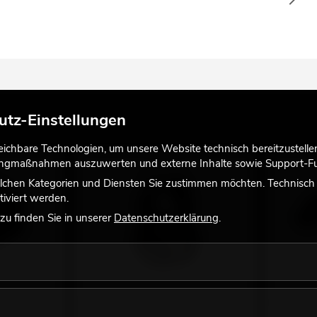
utz-Einstellungen
chbare Technologien, um unsere Website technisch bereitzustellen,
tingmaßnahmen auszuwerten und externe Inhalte sowie Support-Fun
lchen Kategorien und Diensten Sie zustimmen möchten. Technisch e
iviert werden.
u finden Sie in unserer
Datenschutzerklärung
.
o-Isolator
OMNITRONIC SHP-950M Deluxe-
IEC LOCK 
Monitoring-Kopfhörer
verriegel