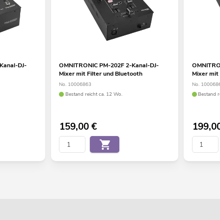
anal-DJ-
OMNITRONIC PM-202F 2-Kanal-DJ-
OMNITRON
Mixer mit Filter und Bluetooth
Mixer mit 
No. 10006863
No. 100068
Bestand reicht ca. 12 Wo.
Bestand r
159,00
€
199,0