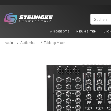
ANGEBOTE
NEUHEITEN
LIC
Audio
/
Audiomixer
/
Tabletop Mixer