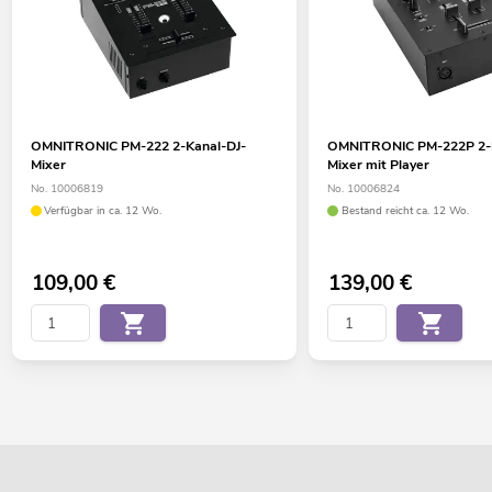
OMNITRONIC PM-222 2-Kanal-DJ-
OMNITRONIC PM-222P 2-K
Mixer
Mixer mit Player
No. 10006819
No. 10006824
Verfügbar in ca. 12 Wo.
Bestand reicht ca. 12 Wo.
109,00
€
139,00
€