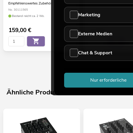
Empfehlenswertes Zubehör
Empfehlenswertes Zubehör
No. 30111565
No. 10355083
Marketing
Bestand reicht ca. 2 Wo.
Liefertermin nicht bekannt
159,00
€
34,90
€
Externe Medien
Chat & Support
Nur erforderliche
Ähnliche Produkte