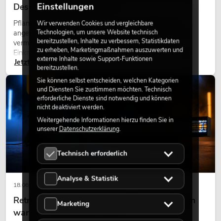
Einstellungen
Design perfekt kombiniert
Pflanzen machen Räume lebendig. Sie schaffen eine
Wir verwenden Cookies und vergleichbare
Technologien, um unsere Website technisch
angenehme Atmosphäre, verbessern das Ambiente und
bereitzustellen, Inhalte zu verbessern, Statistikdaten
vermitteln Natürlichkeit. Ob in Hotels, Restaurants,
zu erheben, Marketingmaßnahmen auszuwerten und
Einkaufszentren, Bürogebäuden oder auf Messeständen:
externe Inhalte sowie Support-Funktionen
Jetzt lesen
eine hochwertige Begrünung gehört heute längst zum
bereitzustellen.
modernen Raumkonzept.
Sie können selbst entscheiden, welchen Kategorien
LICHT
und Diensten Sie zustimmen möchten. Technisch
erforderliche Dienste sind notwendig und können
nicht deaktiviert werden.
Weitergehende Informationen hierzu finden Sie in
unserer
Datenschutzerklärung
.
Technisch erforderlich
Analyse & Statistik
18.06.2026
Retro-Licht im modernen Lichtdesign: Warum
Marketing
warmes Licht wieder wirkt