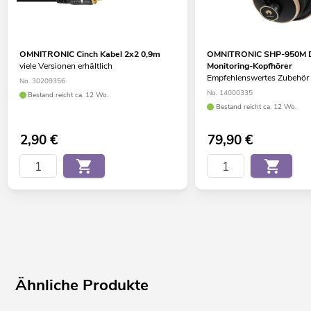
OMNITRONIC Cinch Kabel 2x2 0,9m
OMNITRONIC SHP-950M D
viele Versionen erhältlich
Monitoring-Kopfhörer
Empfehlenswertes Zubehör
No. 30209356
No. 14000335
Bestand reicht ca. 12 Wo.
Bestand reicht ca. 12 Wo.
2,90
€
79,90
€
Ähnliche Produkte