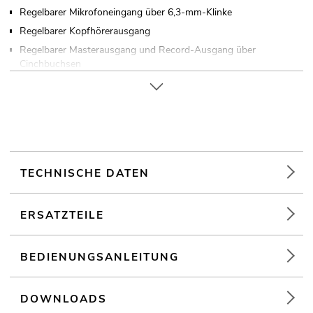
Regelbarer Mikrofoneingang über 6,3-mm-Klinke
Regelbarer Kopfhörerausgang
Regelbarer Masterausgang und Record-Ausgang über
Cinchbuchsen
Eloxiertes Metallgehäuse
In verschiedenen Farben erhältlich
Tischpultgehäuse
Für Anwendungsgebiete wie zum Beispiel: Partykeller; Mobile
DJs / Alleinunterhalter; mobilen Einsatz
TECHNISCHE DATEN
ERSATZTEILE
BEDIENUNGSANLEITUNG
DOWNLOADS