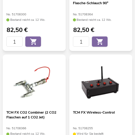
Flasche-Schlauch 90°
No. 51708300
No. 51708364
Bestand reicht ca. 12 Wo.
Bestand reicht ca. 12 Wo.
82,50
€
82,50
€
TCM FX CO2 Combiner (2 CO2
TCM FX Wireless-Control
Flaschen auf 1 CO2 Jet)
No. 51708366
No. 51708255
Bestand reicht ca. 12 Wo.
Wird für Sie bestellt