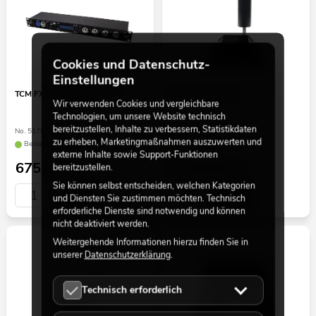
Cookies und Datenschutz-
Einstellungen
TCM FX DMX Switchpack II
TCM FX Turbo Jet
Wir verwenden Cookies und vergleichbare
Technologien, um unsere Website technisch
bereitzustellen, Inhalte zu verbessern, Statistikdaten
No. 51708265
No. 51708115
zu erheben, Marketingmaßnahmen auszuwerten und
Bestand reicht ca. 12 Wo.
Wird für Sie bestellt
externe Inhalte sowie Support-Funktionen
675,00
€
1.499,00
€
bereitzustellen.
Sie können selbst entscheiden, welchen Kategorien
und Diensten Sie zustimmen möchten. Technisch
erforderliche Dienste sind notwendig und können
nicht deaktiviert werden.
Weitergehende Informationen hierzu finden Sie in
unserer
Datenschutzerklärung
.
Technisch erforderlich