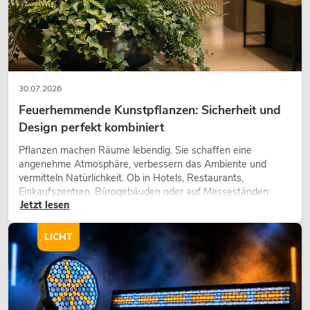
30.07.2026
Feuerhemmende Kunstpflanzen: Sicherheit und
Design perfekt kombiniert
Pflanzen machen Räume lebendig. Sie schaffen eine
angenehme Atmosphäre, verbessern das Ambiente und
vermitteln Natürlichkeit. Ob in Hotels, Restaurants,
Einkaufszentren, Bürogebäuden oder auf Messeständen:
Jetzt lesen
eine hochwertige Begrünung gehört heute längst zum
modernen Raumkonzept.
LICHT