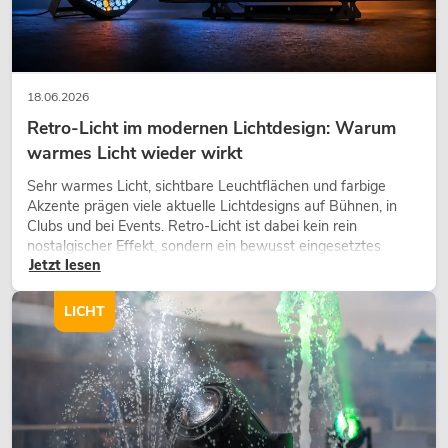
18.06.2026
Retro-Licht im modernen Lichtdesign: Warum
warmes Licht wieder wirkt
Sehr warmes Licht, sichtbare Leuchtflächen und farbige
Akzente prägen viele aktuelle Lichtdesigns auf Bühnen, in
Clubs und bei Events. Retro-Licht ist dabei kein rein
nostalgischer Effekt, sondern ein bewusst eingesetztes
Jetzt lesen
Gestaltungsmittel: Es schafft Atmosphäre, gibt Szenen
Charakter und kann technische LED-Setups emotionaler
wirken lassen.
LICHT