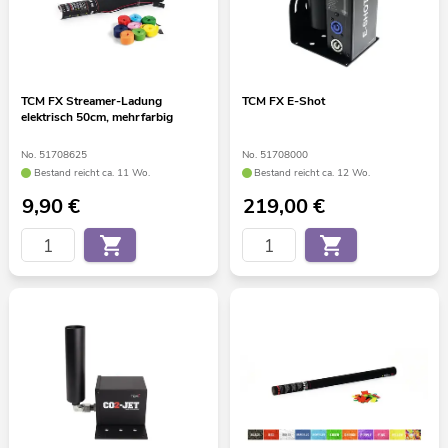
TCM FX Streamer-Ladung
TCM FX E-Shot
elektrisch 50cm, mehrfarbig
No. 51708625
No. 51708000
Bestand reicht ca. 11 Wo.
Bestand reicht ca. 12 Wo.
9,90
€
219,00
€