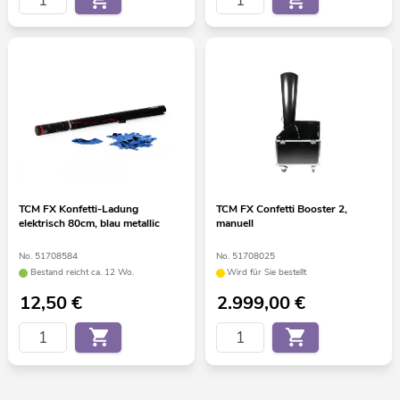
TCM FX Konfetti-Ladung
TCM FX Confetti Booster 2,
elektrisch 80cm, blau metallic
manuell
No. 51708584
No. 51708025
Bestand reicht ca. 12 Wo.
Wird für Sie bestellt
12,50
€
2.999,00
€