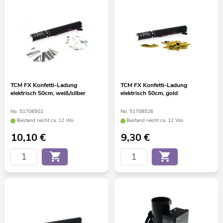
TCM FX Konfetti-Ladung
TCM FX Konfetti-Ladung
elektrisch 50cm, weiß/silber
elektrisch 50cm, gold
No. 51708502
No. 51708526
Bestand reicht ca. 12 Wo.
Bestand reicht ca. 12 Wo.
10,10
€
9,30
€