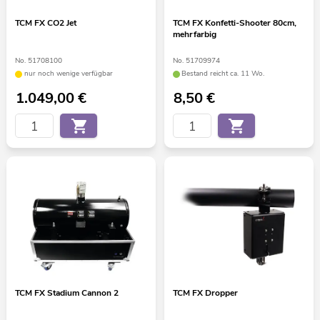
TCM FX CO2 Jet
TCM FX Konfetti-Shooter 80cm,
mehrfarbig
No. 51708100
No. 51709974
nur noch wenige verfügbar
Bestand reicht ca. 11 Wo.
1.049,00
€
8,50
€
TCM FX Stadium Cannon 2
TCM FX Dropper