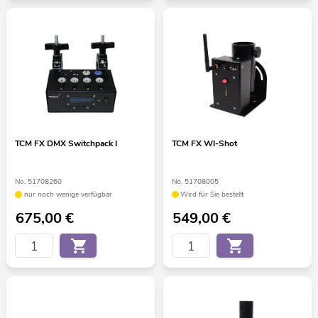
TCM FX DMX Switchpack I
TCM FX WI-Shot
No. 51708260
No. 51708005
nur noch wenige verfügbar
Wird für Sie bestellt
675,00
€
549,00
€