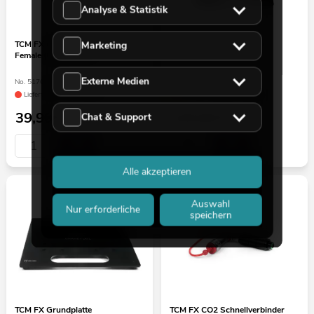
Analyse & Statistik
TCM FX CO2 Schnellverbinder
TCM FX Grundplatte XL
Marketing
Female (Update Part)
Externe Medien
No. 51708382
No. 51708302
Liefertermin nicht bekannt
nur noch wenige verfügbar
39,90
€
125,00
€
Chat & Support
Alle akzeptieren
Auswahl
Nur erforderliche
speichern
TCM FX Grundplatte
TCM FX CO2 Schnellverbinder