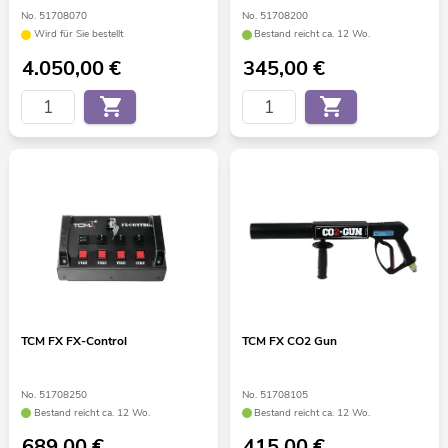
No. 51708070
No. 51708200
Wird für Sie bestellt
Bestand reicht ca. 12 Wo.
4.050,00
€
345,00
€
TCM FX FX-Control
TCM FX CO2 Gun
No. 51708250
No. 51708105
Bestand reicht ca. 12 Wo.
Bestand reicht ca. 12 Wo.
689,00
€
415,00
€