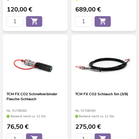
120,00
€
689,00
€
TCM FX CO2 Schnellverbinder
TCM FX CO2 Schlauch 5m (3/8)
Flasche-Schlauch
No. 51708362
No. 51708350
Bestand reicht ca. 12 Wo.
Bestand reicht ca. 12 Wo.
76,50
€
275,00
€