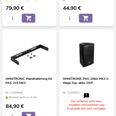
79,90
€
44,90
€
OMNITRONIC Wandhalterung für
OMNITRONIC PAS-208A MK3 2-
PAS-215 MK3
Wege-Top, aktiv, DSP
No. 11039546
No. 11039471
Bestand reicht ca. 4 Wo.
Der Artikel ist nicht mehr
84,90
€
erhältlich. Informationen und
Ersatzteile sind noch verfügbar.