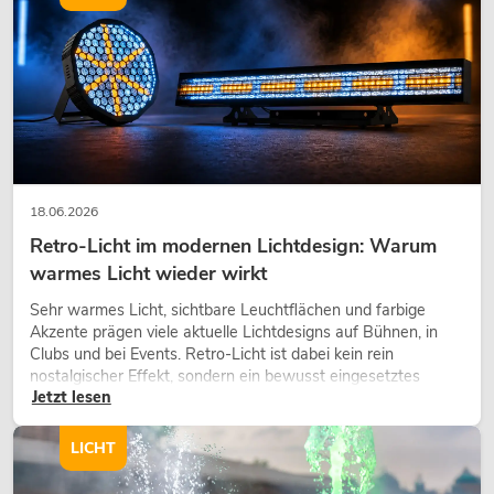
18.06.2026
Retro-Licht im modernen Lichtdesign: Warum
warmes Licht wieder wirkt
Sehr warmes Licht, sichtbare Leuchtflächen und farbige
Akzente prägen viele aktuelle Lichtdesigns auf Bühnen, in
Clubs und bei Events. Retro-Licht ist dabei kein rein
nostalgischer Effekt, sondern ein bewusst eingesetztes
Jetzt lesen
Gestaltungsmittel: Es schafft Atmosphäre, gibt Szenen
Charakter und kann technische LED-Setups emotionaler
wirken lassen.
LICHT