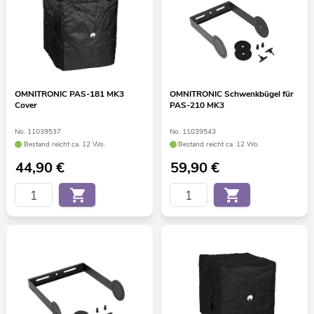
OMNITRONIC PAS-181 MK3
OMNITRONIC Schwenkbügel für
Cover
PAS-210 MK3
No. 11039537
No. 11039543
Bestand reicht ca. 12 Wo.
Bestand reicht ca. 12 Wo.
44,90
€
59,90
€