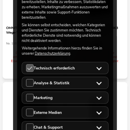
bereitzustellen, Inhalte zu verbessern, Statistikdaten
zu erheben, Marketingmaßnahmen auszuwerten und
externe Inhalte sowie Support-Funktionen
bereitzustellen.
Sie können selbst entscheiden, welchen Kategorien
OMNITRONIC PAS-212 MK3 2-
OMNITRONIC PAS-151A MK3
und Diensten Sie zustimmen möchten. Technisch
Wege-Top
Subwoofer, aktiv, DSP
erforderliche Dienste sind notwendig und können
nicht deaktiviert werden.
No. 11039478
No. 11039487
Weitergehende Informationen hierzu finden Sie in
Der Artikel ist nicht mehr
Der Artikel ist nicht mehr
unserer
Datenschutzerklärung
.
erhältlich. Informationen und
erhältlich. Informationen und
Ersatzteile sind noch verfügbar.
Ersatzteile sind noch verfügbar.
Technisch erforderlich
Analyse & Statistik
Marketing
Externe Medien
Chat & Support