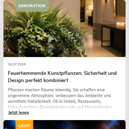
DEKORATION
30.07.2026
Feuerhemmende Kunstpflanzen: Sicherheit und
Design perfekt kombiniert
Pflanzen machen Räume lebendig. Sie schaffen eine
angenehme Atmosphäre, verbessern das Ambiente und
vermitteln Natürlichkeit. Ob in Hotels, Restaurants,
Einkaufszentren, Bürogebäuden oder auf Messeständen:
Jetzt lesen
eine hochwertige Begrünung gehört heute längst zum
modernen Raumkonzept.
LICHT