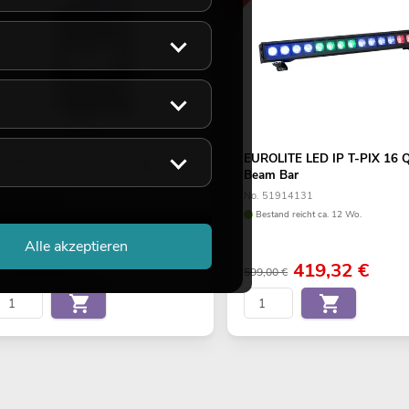
EUROLITE LED IP TMH-S250
EUROLITE LED IP T-PIX 16 
Moving-Head Beam/Spot/Wash
Beam Bar
o. 51782200
No. 51914131
Verfügbar in ca. 10 Wo.
Bestand reicht ca. 12 Wo.
Alle akzeptieren
1.199,00
€
419,32
€
599,00 €