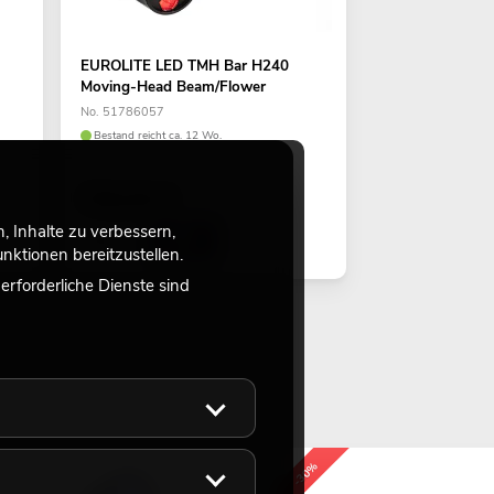
EUROLITE LED TMH Bar H240
Moving-Head Beam/Flower
No. 51786057
Bestand reicht ca. 12 Wo.
799,00
€
 Inhalte zu verbessern,
ktionen bereitzustellen.
rforderliche Dienste sind
-30%