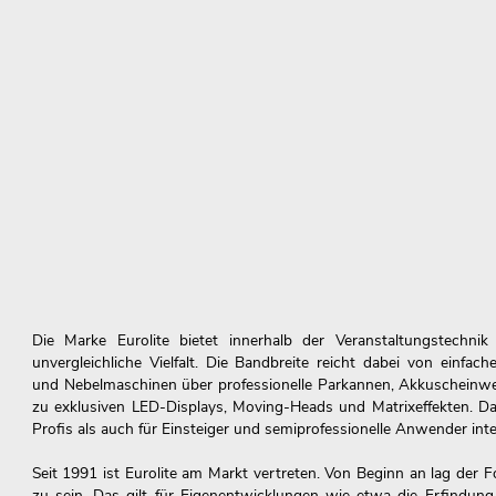
Die Marke Eurolite bietet innerhalb der Veranstaltungstechn
unvergleichliche Vielfalt. Die Bandbreite reicht dabei von einfach
und Nebelmaschinen über professionelle Parkannen, Akkuscheinwer
zu exklusiven LED-Displays, Moving-Heads und Matrixeffekten. Da
Profis als auch für Einsteiger und semiprofessionelle Anwender inte
Seit 1991 ist Eurolite am Markt vertreten. Von Beginn an lag der F
zu sein. Das gilt für Eigenentwicklungen wie etwa die Erfindung