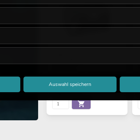
EUROLITE NH-110 Tour-
Dunstnebelmaschine
No. 51701989
N
Bestand reicht ca. 2 Wo.
Auswahl speichern
549,00
€