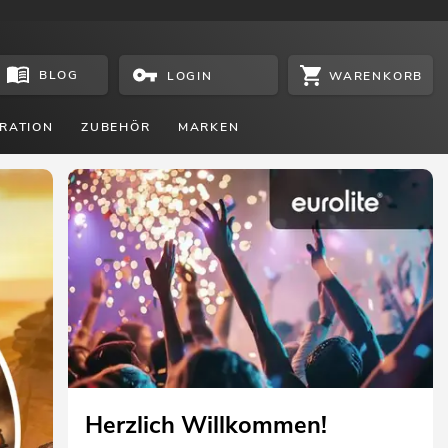
BLOG
WARENKORB
LOGIN
RATION
ZUBEHÖR
MARKEN
Lichtshow im Handumdrehen
EUROLITE KLS AIR mit komfortabler Funkfernbedienun
JETZT ANSEHEN
Herzlich Willkommen!