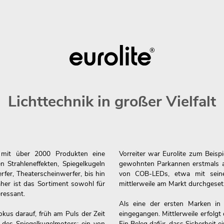
Lichttechnik in großer Vielfalt
ik mit über 2000 Produkten eine
Vorreiter war Eurolite zum Beisp
en Strahleneffekten, Spiegelkugeln
gewohnten Parkannen erstmals ab
fer, Theaterscheinwerfer, bis hin
von COB-LEDs, etwa mit seine
her ist das Sortiment sowohl für
mittlerweile am Markt durchgeset
ressant.
Als eine der ersten Marken in
okus darauf, früh am Puls der Zeit
eingegangen. Mittlerweile erfolg
 des Spiegelkugelmotors: ein von
Ein Beleg dafür, dass Sicherheit ei