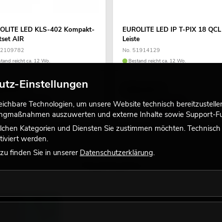
OLITE LED KLS-402 Kompakt-
EUROLITE LED IP T-PIX 18 QCL
tset AIR
Leiste
42109782
No. 51914129
tand reicht ca. 12 Wo.
Bestand reicht ca. 12 Wo.
utz-Einstellungen
9,00
€
399,00
€
chbare Technologien, um unsere Website technisch bereitzustellen,
tingmaßnahmen auszuwerten und externe Inhalte sowie Support-Fun
lchen Kategorien und Diensten Sie zustimmen möchten. Technisch e
iviert werden.
u finden Sie in unserer
Datenschutzerklärung
.
Highlights