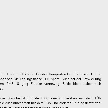
iel mit seiner KLS-Serie. Bei den Kompakten Licht-Sets wurden die
gelöst. Die Lösung: flache LED-Spots. Auch bei der Entwicklung
m PMB-16, ging Eurolite vorneweg. Beide Ideen haben sich
zt.
 der Branche ist Eurolite 1998 eine Kooperation mit dem TÜV
t die Zusammenarbeit mit dem TÜV und anderen Prüfungsinstituten.
n vitaler Bestandteil der Markenphilosophie ist.