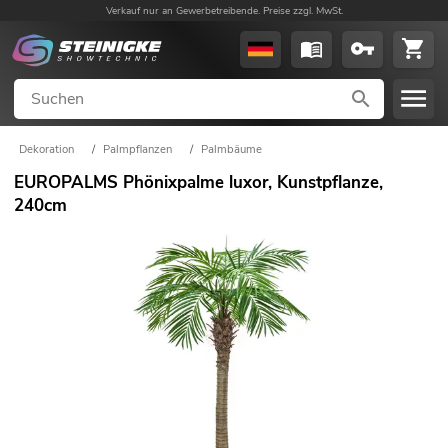
Verkauf nur an Gewerbetreibende. Preise zzgl. MwSt.
Dekoration
/
Palmpflanzen
/
Palmbäume
EUROPALMS Phönixpalme luxor, Kunstpflanze,
240cm