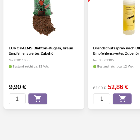
EUROPALMS Blähton-Kugeln, braun
Brandschutzspray nach DI
Empfehlenswertes Zubehör
Empfehlenswertes Zubehör
No. 83011005
No. 83301305
Bestand reicht ca. 12 Wo.
Bestand reicht ca. 12 Wo.
9,90
€
52,86
€
62,90 €