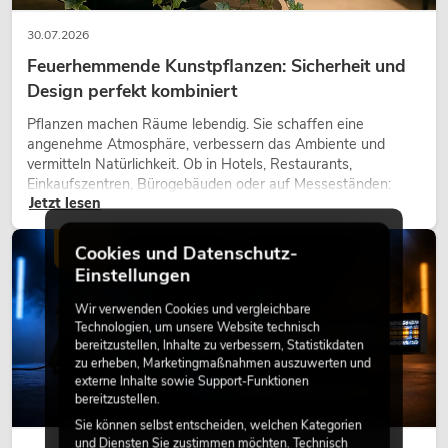
30.07.2026
Feuerhemmende Kunstpflanzen: Sicherheit und
Design perfekt kombiniert
Pflanzen machen Räume lebendig. Sie schaffen eine
angenehme Atmosphäre, verbessern das Ambiente und
vermitteln Natürlichkeit. Ob in Hotels, Restaurants,
Einkaufszentren, Bürogebäuden oder auf Messeständen:
Jetzt lesen
eine hochwertige Begrünung gehört heute längst zum
modernen Raumkonzept.
LICHT
Cookies und Datenschutz-
Einstellungen
Wir verwenden Cookies und vergleichbare
Technologien, um unsere Website technisch
bereitzustellen, Inhalte zu verbessern, Statistikdaten
zu erheben, Marketingmaßnahmen auszuwerten und
externe Inhalte sowie Support-Funktionen
bereitzustellen.
Sie können selbst entscheiden, welchen Kategorien
und Diensten Sie zustimmen möchten. Technisch