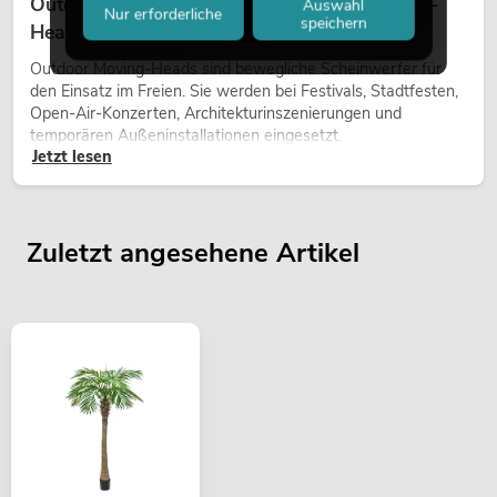
Outdoor Moving-Heads: Wetterfeste Moving-
Auswahl
Nur erforderliche
speichern
Heads bei Events
Outdoor Moving-Heads sind bewegliche Scheinwerfer für
den Einsatz im Freien. Sie werden bei Festivals, Stadtfesten,
Open-Air-Konzerten, Architekturinszenierungen und
temporären Außeninstallationen eingesetzt.
Jetzt lesen
Zuletzt angesehene Artikel