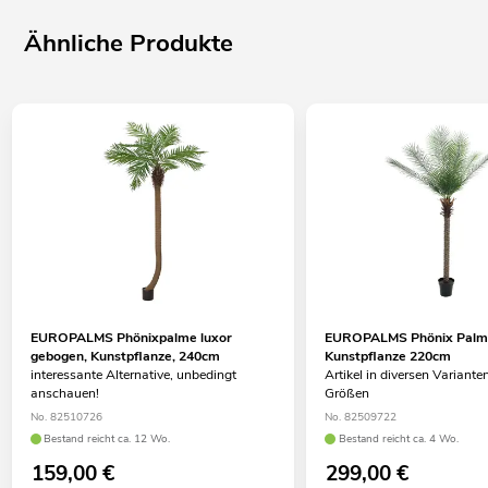
Ähnliche Produkte
EUROPALMS Phönixpalme luxor
EUROPALMS Phönix Palme
gebogen, Kunstpflanze, 240cm
Kunstpflanze 220cm
interessante Alternative, unbedingt
Artikel in diversen Variante
anschauen!
Größen
No. 82510726
No. 82509722
Bestand reicht ca. 12 Wo.
Bestand reicht ca. 4 Wo.
159,00
€
299,00
€