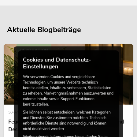
Aktuelle Blogbeiträge
DEKORATION
Cookies und Datenschutz-
Einstellungen
Wir verwenden Cookies und vergleichbare
Technologien, um unsere Website technisch
bereitzustellen, Inhalte zu verbessern, Statistikdaten
zu erheben, Marketingmaßnahmen auszuwerten und
externe Inhalte sowie Support-Funktionen
bereitzustellen.
Sie können selbst entscheiden, welchen Kategorien
30.07.2026
und Diensten Sie zustimmen möchten. Technisch
Feuerhemmende Kunstpflanzen: Sicherheit und
erforderliche Dienste sind notwendig und können
Design perfekt kombiniert
nicht deaktiviert werden.
Weitergehende Informationen hierzu finden Sie in