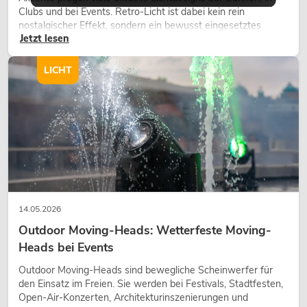
Clubs und bei Events. Retro-Licht ist dabei kein rein
nostalgischer Effekt, sondern ein bewusst eingesetztes
Jetzt lesen
Gestaltungsmittel: Es schafft Atmosphäre, gibt Szenen
Charakter und kann technische LED-Setups emotionaler
wirken lassen.
LICHT
14.05.2026
Outdoor Moving-Heads: Wetterfeste Moving-
Heads bei Events
Outdoor Moving-Heads sind bewegliche Scheinwerfer für
den Einsatz im Freien. Sie werden bei Festivals, Stadtfesten,
Open-Air-Konzerten, Architekturinszenierungen und