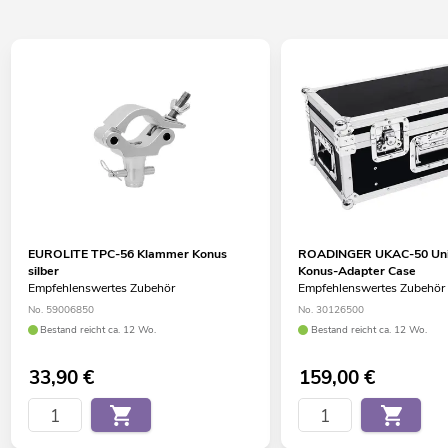
EUROLITE TPC-56 Klammer Konus
ROADINGER UKAC-50 Uni
silber
Konus-Adapter Case
Empfehlenswertes Zubehör
Empfehlenswertes Zubehör
No. 59006850
No. 30126500
Bestand reicht ca. 12 Wo.
Bestand reicht ca. 12 Wo.
33,90
€
159,00
€