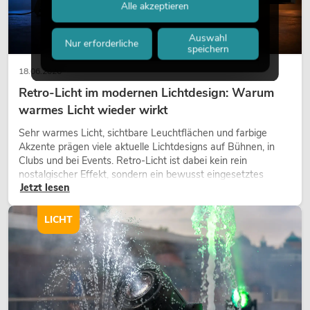
Alle akzeptieren
Auswahl
Nur erforderliche
speichern
18.06.2026
Retro-Licht im modernen Lichtdesign: Warum
warmes Licht wieder wirkt
Sehr warmes Licht, sichtbare Leuchtflächen und farbige
Akzente prägen viele aktuelle Lichtdesigns auf Bühnen, in
Clubs und bei Events. Retro-Licht ist dabei kein rein
nostalgischer Effekt, sondern ein bewusst eingesetztes
Jetzt lesen
Gestaltungsmittel: Es schafft Atmosphäre, gibt Szenen
Charakter und kann technische LED-Setups emotionaler
wirken lassen.
LICHT