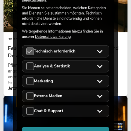
bereitzustellen.
Sie können selbst entscheiden, welchen Kategorien
und Diensten Sie zustimmen möchten. Technisch
erforderliche Dienste sind notwendig und können
nicht deaktiviert werden.
Weitergehende Informationen hierzu finden Sie in
unserer
Datenschutzerklärung
.
30.07.2026
Feuerhemmende Kunstpflanzen: Sicherheit und
Technisch erforderlich
Design perfekt kombiniert
Pflanzen machen Räume lebendig. Sie schaffen eine
Analyse & Statistik
angenehme Atmosphäre, verbessern das Ambiente und
vermitteln Natürlichkeit. Ob in Hotels, Restaurants,
Marketing
Einkaufszentren, Bürogebäuden oder auf Messeständen:
Jetzt lesen
eine hochwertige Begrünung gehört heute längst zum
modernen Raumkonzept.
Externe Medien
LICHT
Chat & Support