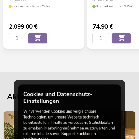
No. 20000089
No. 60301890
nur noch wenige verfügbar
Bestand reicht ca. 12 Wo.
2.099,00
€
74,90
€
Cookies und Datenschutz-
Aktuelle Blogbeiträge
Einstellungen
Wir verwenden Cookies und vergleichbare
Technologien, um unsere Website technisch
DEKORATION
bereitzustellen, Inhalte zu verbessern, Statistikdaten
zu erheben, Marketingmaßnahmen auszuwerten und
externe Inhalte sowie Support-Funktionen