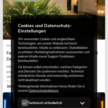
Cookies und Datenschutz-
Einstellungen
Wir verwenden Cookies und vergleichbare
Technologien, um unsere Website technisch
30.07.2026
bereitzustellen, Inhalte zu verbessern, Statistikdaten
zu erheben, Marketingmaßnahmen auszuwerten und
Feuerhemmende Kunstpflanzen: Sicherheit und
externe Inhalte sowie Support-Funktionen
Design perfekt kombiniert
bereitzustellen.
Pflanzen machen Räume lebendig. Sie schaffen eine
Sie können selbst entscheiden, welchen Kategorien
und Diensten Sie zustimmen möchten. Technisch
angenehme Atmosphäre, verbessern das Ambiente und
erforderliche Dienste sind notwendig und können
vermitteln Natürlichkeit. Ob in Hotels, Restaurants,
nicht deaktiviert werden.
Einkaufszentren, Bürogebäuden oder auf Messeständen:
Jetzt lesen
eine hochwertige Begrünung gehört heute längst zum
Weitergehende Informationen hierzu finden Sie in
unserer
Datenschutzerklärung
.
modernen Raumkonzept.
LICHT
Technisch erforderlich