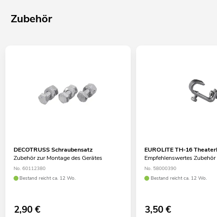
Zubehör
DECOTRUSS Schraubensatz
EUROLITE TH-16 Theaterh
Zubehör zur Montage des Gerätes
Empfehlenswertes Zubehör
No. 60112380
No. 58000390
Bestand reicht ca. 12 Wo.
Bestand reicht ca. 12 Wo.
2,90
€
3,50
€