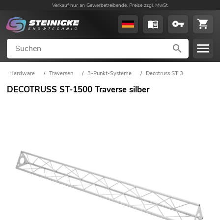
Verkauf nur an Gewerbetreibende. Preise zzgl. MwSt.
Hardware
/
Traversen
/
3-Punkt-Systeme
/
Decotruss ST 3
DECOTRUSS ST-1500 Traverse silber