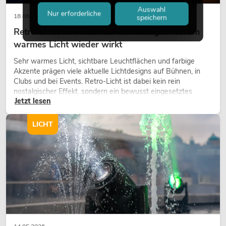
Auswahl
Nur erforderliche
18.06.2026
speichern
Retro-Licht im modernen Lichtdesign: Warum
warmes Licht wieder wirkt
Sehr warmes Licht, sichtbare Leuchtflächen und farbige
Akzente prägen viele aktuelle Lichtdesigns auf Bühnen, in
Clubs und bei Events. Retro-Licht ist dabei kein rein
nostalgischer Effekt, sondern ein bewusst eingesetztes
Jetzt lesen
Gestaltungsmittel: Es schafft Atmosphäre, gibt Szenen
Charakter und kann technische LED-Setups emotionaler
wirken lassen.
LICHT