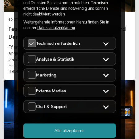
und Diensten Sie zustimmen möchten. Technisch
erforderliche Dienste sind notwendig und können
nicht deaktiviert werden.
30.07.2026
Weitergehende Informationen hierzu finden Sie in
unserer
Datenschutzerklärung
.
Feuerhemmende Kunstpflanzen: Sicherheit und
Design perfekt kombiniert
Technisch erforderlich
Pflanzen machen Räume lebendig. Sie schaffen eine
angenehme Atmosphäre, verbessern das Ambiente und
Analyse & Statistik
vermitteln Natürlichkeit. Ob in Hotels, Restaurants,
Einkaufszentren, Bürogebäuden oder auf Messeständen:
Jetzt lesen
eine hochwertige Begrünung gehört heute längst zum
Marketing
modernen Raumkonzept.
LICHT
Externe Medien
Chat & Support
Alle akzeptieren