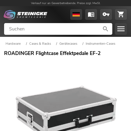
Verkauf nur an Gewerbetreibende. Preise zzgl. MwSt.
Hardware
/
Cases & Racks
/
Gerätecases
/
Instrumenten-Cases
ROADINGER Flightcase Effektpedale EF-2