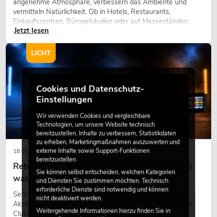
angenehme Atmosphäre, verbessern das Ambiente und
vermitteln Natürlichkeit. Ob in Hotels, Restaurants,
Einkaufszentren, Bürogebäuden oder auf Messeständen:
Jetzt lesen
eine hochwertige Begrünung gehört heute längst zum
modernen Raumkonzept.
LICHT
Cookies und Datenschutz-
Einstellungen
Wir verwenden Cookies und vergleichbare
Technologien, um unsere Website technisch
bereitzustellen, Inhalte zu verbessern, Statistikdaten
zu erheben, Marketingmaßnahmen auszuwerten und
externe Inhalte sowie Support-Funktionen
18.06.2026
bereitzustellen.
Retro-Licht im modernen Lichtdesign: Warum
Sie können selbst entscheiden, welchen Kategorien
warmes Licht wieder wirkt
und Diensten Sie zustimmen möchten. Technisch
erforderliche Dienste sind notwendig und können
Sehr warmes Licht, sichtbare Leuchtflächen und farbige
nicht deaktiviert werden.
Akzente prägen viele aktuelle Lichtdesigns auf Bühnen, in
Weitergehende Informationen hierzu finden Sie in
Clubs und bei Events. Retro-Licht ist dabei kein rein