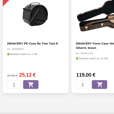
DIMAVERY PE-Case für Tom Tom 8
DIMAVERY Form-Case We
Gitarre, braun
No. 26040601
No. 26341018
Bestand reicht ca. 4 Wo.
Bestand reicht ca. 12 Wo.
25,12
€
119,00
€
37,50 €