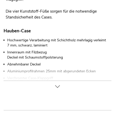
Die vier Kunststoff-Füße sorgen für die notwendige
Standsicherheit des Cases.
Hauben-Case
Hochwertige Verarbeitung mit Schichtholz mehrlagig verleimt
7 mm, schwarz, laminiert
Innenraum mit Filzbezug
Deckel mit Schaumstoffpolsterung
Abnehmbarer Deckel
Aluminiumprofilrahmen 25mm mit abgerundeten Ecken
Verchromter Case-Klappgriff
2 hochwertige Butterfly-Schlösser
Verschließbar über
4 x Gummifüße
Weiterführende Informationen zu diesem Produkt finden Sie
unter "Downloads" im Datenblatt