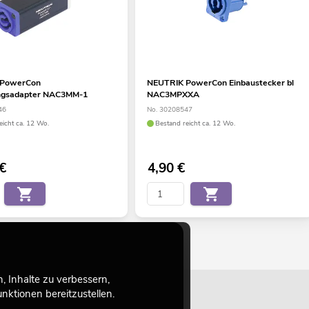
 PowerCon
NEUTRIK PowerCon Einbaustecker bl
ngsadapter NAC3MM-1
NAC3MPXXA
46
No. 30208547
eicht ca. 12 Wo.
Bestand reicht ca. 12 Wo.
€
4,90
€
 Inhalte zu verbessern,
ktionen bereitzustellen.