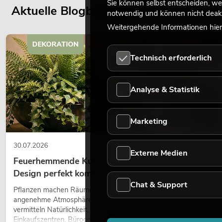
Sie können selbst entscheiden, we
Aktuelle Blogbeiträge
notwendig und können nicht deakt
Weitergehende Informationen hierz
DEKORATION
Technisch erforderlich
Analyse & Statistik
Marketing
30.07.2026
Externe Medien
Feuerhemmende Kunstpflanzen: Sicherheit und
Design perfekt kombiniert
Chat & Support
Pflanzen machen Räume lebendig. Sie schaffen eine
angenehme Atmosphäre, verbessern das Ambiente und
vermitteln Natürlichkeit. Ob in Hotels, Restaurants,
Einkaufszentren, Bürogebäuden oder auf Messeständen: eine