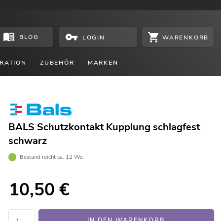
BLOG
WARENKORB
LOGIN
RATION
ZUBEHÖR
MARKEN
BALS Schutzkontakt Kupplung schlagfest
schwarz
Bestand reicht ca. 12 Wo.
10,50
€
IN DEN WARENKORB