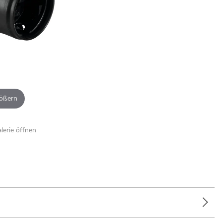
ößern
alerie öffnen