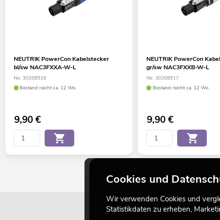
NEUTRIK PowerCon Kabelstecker
NEUTRIK PowerCon Kabel
bl/sw NAC3FXXA-W-L
gr/sw NAC3FXXB-W-L
No. 30208516
No. 30208517
Bestand reicht ca. 12 Wo.
Bestand reicht ca. 12 Wo.
9,90
€
9,90
€
Cookies und Datensch
Wir verwenden Cookies und verglei
Statistikdaten zu erheben, Marke