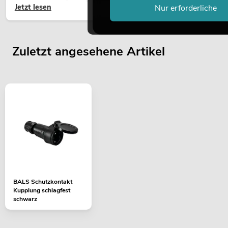
Jetzt lesen
Nur erforderliche
hochwertige Begrünung gehört heute längst zum modernen
Raumkonzept.
Zuletzt angesehene Artikel
BALS Schutzkontakt
Kupplung schlagfest
schwarz