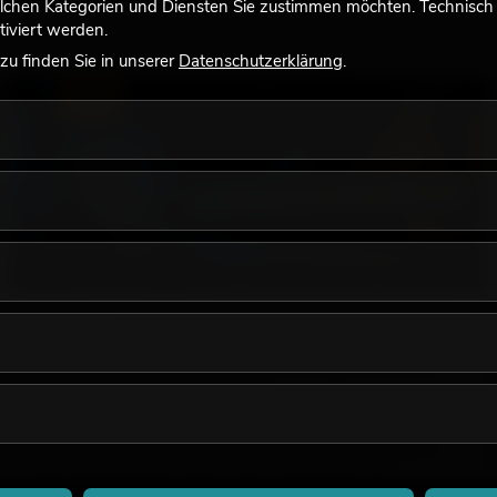
lchen Kategorien und Diensten Sie zustimmen möchten. Technisch e
iviert werden.
u finden Sie in unserer
Datenschutzerklärung
.
LICHT
18.06.2026
Retro-Licht im modernen Lichtdesign: Warum
warmes Licht wieder wirkt
Sehr warmes Licht, sichtbare Leuchtflächen und farbige
Akzente prägen viele aktuelle Lichtdesigns auf Bühnen, in
Clubs und bei Events. Retro-Licht ist dabei kein rein
nostalgischer Effekt, sondern ein bewusst eingesetztes