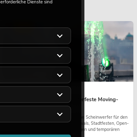
rforderliche Dienste sind
LICHT
14.05.2026
Outdoor Moving-Heads: Wetterfeste Moving-
Heads bei Events
Outdoor Moving-Heads sind bewegliche Scheinwerfer für den
Einsatz im Freien. Sie werden bei Festivals, Stadtfesten, Open-
Air-Konzerten, Architekturinszenierungen und temporären
Außeninstallationen eingesetzt.