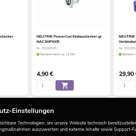
stecker
NEUTRIK PowerCon Einbaustecker gr
NEUTRIK
NAC3MPXXB
Verbindu
No. 30208545
No. 302085
Bestand reicht ca. 12 Wo.
Bestand r
4,90
€
29,90
utz-Einstellungen
chbare Technologien, um unsere Website technisch bereitzustellen,
tingmaßnahmen auszuwerten und externe Inhalte sowie Support-Fun