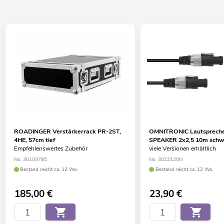
ROADINGER Verstärkerrack PR-2ST,
OMNITRONIC Lautspreche
4HE, 57cm tief
SPEAKER 2x2,5 10m schw
Empfehlenswertes Zubehör
viele Versionen erhältlich
No. 30109785
No. 3022120N
Bestand reicht ca. 12 Wo.
Bestand reicht ca. 12 Wo.
185,00
€
23,90
€