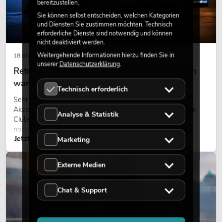
bereitzustellen.
Sie können selbst entscheiden, welchen Kategorien
und Diensten Sie zustimmen möchten. Technisch
erforderliche Dienste sind notwendig und können
nicht deaktiviert werden.
Weitergehende Informationen hierzu finden Sie in
18.06.2026
unserer
Datenschutzerklärung
.
Retro-Licht im modernen Lichtdesign: Warum
warmes Licht wieder wirkt
Technisch erforderlich
Sehr warmes Licht, sichtbare Leuchtflächen und farbige
Akzente prägen viele aktuelle Lichtdesigns auf Bühnen, in
Analyse & Statistik
Clubs und bei Events. Retro-Licht ist dabei kein rein
nostalgischer Effekt, sondern ein bewusst eingesetztes
Jetzt lesen
Gestaltungsmittel: Es schafft Atmosphäre, gibt Szenen
Marketing
Charakter und kann technische LED-Setups emotionaler
wirken lassen.
LICHT
Externe Medien
Chat & Support