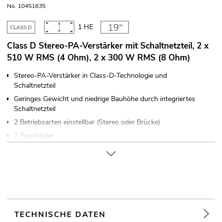
No. 10451635
1 HE
Class D Stereo-PA-Verstärker mit Schaltnetzteil, 2 x
510 W RMS (4 Ohm), 2 x 300 W RMS (8 Ohm)
Stereo-PA-Verstärker in Class-D-Technologie und
Schaltnetzteil
Geringes Gewicht und niedrige Bauhöhe durch integriertes
Schaltnetzteil
2 Betriebsarten einstellbar (Stereo oder Brücke)
2 Pegelregler
Elektronisch symmetrierte Eingänge über XLR-Einbaubuchsen
mit XLR-Durchschleifausgängen
Lautsprecherausgänge über verriegelbare Speaker-Buchsen
(19") 48,3 cm Rackeinbau 1 HE
Die Gerätekühlung erfolgt über Lüfter
Für Anwendungsgebiete wie zum Beispiel: Clubs/Tanzschulen;
TECHNISCHE DATEN