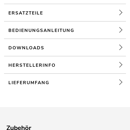
Installation; mobilen Einsatz; Mobile DJs / Alleinunterhalter;
Restaurants, Bars und Hotels; Verleiher;
Sportzentren/Fitnessstudios
ERSATZTEILE
BEDIENUNGSANLEITUNG
DOWNLOADS
HERSTELLERINFO
LIEFERUMFANG
Zubehör