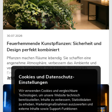
30.07.2026
Feuerhemmende Kunstpflanzen: Sicherheit und
Design perfekt kombiniert
Pflanzen machen Räume lebendig. Sie schaffen eine
angenehme Atmosphäre, verbessern das Ambiente und
vermitteln Natürlichkeit. Ob in Hotels, Restaurants,
Einkaufszentren, Bürogebäuden oder auf Messeständen:
Cookies und Datenschutz-
Jetzt lesen
eine hochwertige Begrünung gehört heute längst zum
Einstellungen
modernen Raumkonzept.
LICHT
Wir verwenden Cookies und vergleichbare
Technologien, um unsere Website technisch
bereitzustellen, Inhalte zu verbessern, Statistikdaten
zu erheben, Marketingmaßnahmen auszuwerten und
externe Inhalte sowie Support-Funktionen