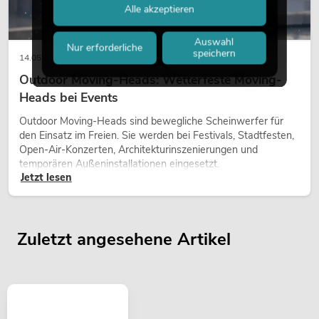
Alle akzeptieren
Auswahl
Nur erforderliche
speichern
14.05.2026
Outdoor Moving-Heads: Wetterfeste Moving-
Heads bei Events
Outdoor Moving-Heads sind bewegliche Scheinwerfer für
den Einsatz im Freien. Sie werden bei Festivals, Stadtfesten,
Open-Air-Konzerten, Architekturinszenierungen und
temporären Außeninstallationen eingesetzt.
Jetzt lesen
Zuletzt angesehene Artikel