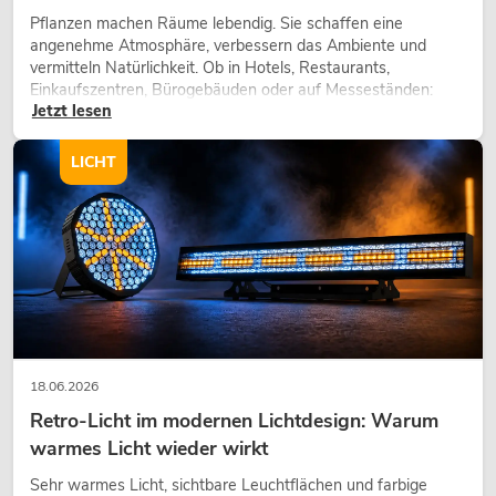
Pflanzen machen Räume lebendig. Sie schaffen eine
angenehme Atmosphäre, verbessern das Ambiente und
vermitteln Natürlichkeit. Ob in Hotels, Restaurants,
Einkaufszentren, Bürogebäuden oder auf Messeständen:
Jetzt lesen
eine hochwertige Begrünung gehört heute längst zum
modernen Raumkonzept.
LICHT
18.06.2026
Retro-Licht im modernen Lichtdesign: Warum
warmes Licht wieder wirkt
Sehr warmes Licht, sichtbare Leuchtflächen und farbige