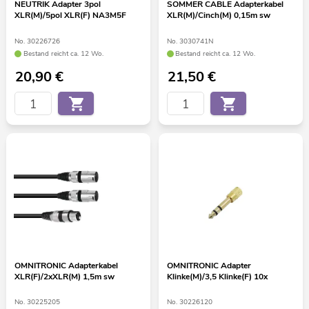
NEUTRIK Adapter 3pol
SOMMER CABLE Adapterkabel
XLR(M)/5pol XLR(F) NA3M5F
XLR(M)/Cinch(M) 0,15m sw
No. 30226726
No. 3030741N
Bestand reicht ca. 12 Wo.
Bestand reicht ca. 12 Wo.
20,90
€
21,50
€
OMNITRONIC Adapterkabel
OMNITRONIC Adapter
XLR(F)/2xXLR(M) 1,5m sw
Klinke(M)/3,5 Klinke(F) 10x
No. 30225205
No. 30226120