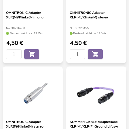
OMNITRONIC Adapter
OMNITRONIC Adapter
XLR(M)/Klinke(M) mono
XLR(M)/Klinke(M) stereo
No. 30226450
No. 30226455
Bestand reicht ca. 12 Wo.
Bestand reicht ca. 12 Wo.
4,50
€
4,50
€
OMNITRONIC Adapter
SOMMER CABLE Adapterkabel
XLR(F)/Klinke(M) stereo
XLR(M)/XLR(F) Ground Lift sw