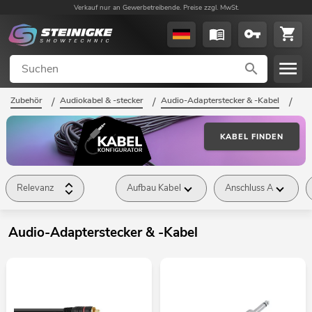
Verkauf nur an Gewerbetreibende. Preise zzgl. MwSt.
Zubehör
/
Audiokabel & -stecker
/
Audio-Adapterstecker & -Kabel
/
KABEL FINDEN
Relevanz
Aufbau Kabel
Anschluss A
Audio-Adapterstecker & -Kabel