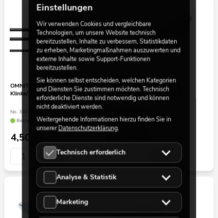
Einstellungen
Wir verwenden Cookies und vergleichbare
Technologien, um unsere Website technisch
bereitzustellen, Inhalte zu verbessern, Statistikdaten
zu erheben, Marketingmaßnahmen auszuwerten und
externe Inhalte sowie Support-Funktionen
bereitzustellen.
Sie können selbst entscheiden, welchen Kategorien
OMNITRONIC Adapterkabel 3,5
OMNITRONIC Adapter
und Diensten Sie zustimmen möchten. Technisch
Klinke/2xCinch 0,5m sw
XLR(F)/Klinke(F) mono
erforderliche Dienste sind notwendig und können
nicht deaktiviert werden.
No. 3022514X
No. 30226550
Weitergehende Informationen hierzu finden Sie in
Bestand reicht ca. 12 Wo.
Bestand reicht ca. 12 Wo.
unserer
Datenschutzerklärung
.
4,50
€
4,50
€
Technisch erforderlich
Analyse & Statistik
Marketing