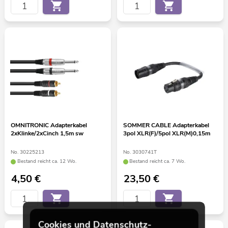
OMNITRONIC Adapterkabel
SOMMER CABLE Adapterkabel
2xKlinke/2xCinch 1,5m sw
3pol XLR(F)/5pol XLR(M)0,15m
No. 30225213
No. 3030741T
Bestand reicht ca. 12 Wo.
Bestand reicht ca. 7 Wo.
4,50
€
23,50
€
Cookies und Datenschutz-