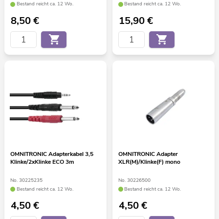
Bestand reicht ca. 12 Wo.
Bestand reicht ca. 12 Wo.
8,50
€
15,90
€
OMNITRONIC Adapterkabel 3,5
OMNITRONIC Adapter
Klinke/2xKlinke ECO 3m
XLR(M)/Klinke(F) mono
No. 30225235
No. 30226500
Bestand reicht ca. 12 Wo.
Bestand reicht ca. 12 Wo.
4,50
€
4,50
€