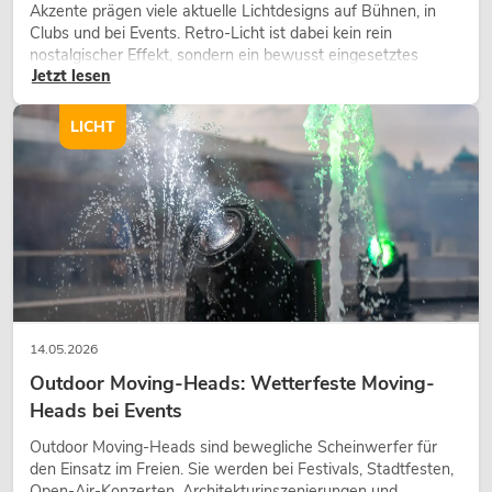
Akzente prägen viele aktuelle Lichtdesigns auf Bühnen, in
Clubs und bei Events. Retro-Licht ist dabei kein rein
nostalgischer Effekt, sondern ein bewusst eingesetztes
Jetzt lesen
Gestaltungsmittel: Es schafft Atmosphäre, gibt Szenen
Charakter und kann technische LED-Setups emotionaler
wirken lassen.
LICHT
14.05.2026
Outdoor Moving-Heads: Wetterfeste Moving-
Heads bei Events
Outdoor Moving-Heads sind bewegliche Scheinwerfer für
den Einsatz im Freien. Sie werden bei Festivals, Stadtfesten,
Open-Air-Konzerten, Architekturinszenierungen und