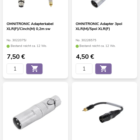
OMNITRONIC Adapterkabel
OMNITRONIC Adapter 3pol
XLR(F)/Cinch(M) 0,2m sw
XLR(M)/5pol XLR(F)
No. 3022075J
No. 30226575
Bestand reicht ca. 12 Wo.
Bestand reicht ca. 12 Wo.
7,50
€
4,50
€