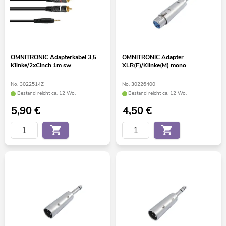
OMNITRONIC Adapterkabel 3,5
OMNITRONIC Adapter
Klinke/2xCinch 1m sw
XLR(F)/Klinke(M) mono
No. 3022514Z
No. 30226400
Bestand reicht ca. 12 Wo.
Bestand reicht ca. 12 Wo.
5,90
€
4,50
€