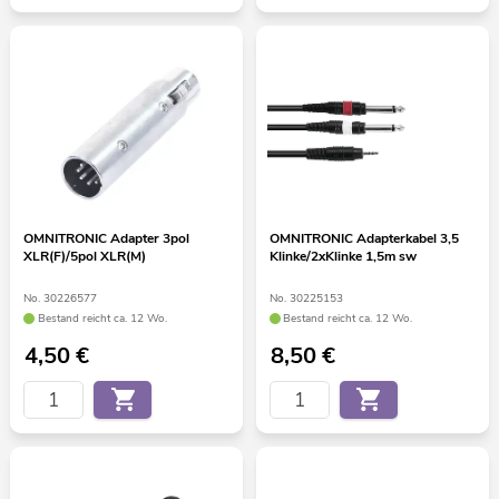
OMNITRONIC Adapter 3pol
OMNITRONIC Adapterkabel 3,5
XLR(F)/5pol XLR(M)
Klinke/2xKlinke 1,5m sw
No. 30226577
No. 30225153
Bestand reicht ca. 12 Wo.
Bestand reicht ca. 12 Wo.
4,50
€
8,50
€