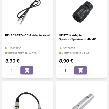
RELACART WGC-1 Adapterkabel
NEUTRIK Adapter
Speakon/Speakon NL4MMX
No. 13055190
No. 30208536
Bestand reicht ca. 12 Wo.
Bestand reicht ca. 12 Wo.
8,90
€
8,90
€