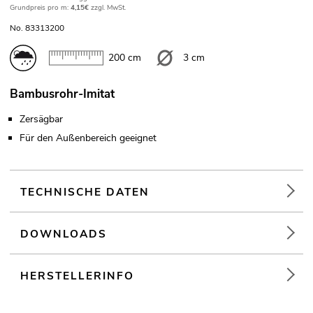
Grundpreis pro m:
4,15€
zzgl. MwSt.
No. 83313200
200 cm
3 cm
Bambusrohr-Imitat
Zersägbar
Für den Außenbereich geeignet
TECHNISCHE DATEN
DOWNLOADS
HERSTELLERINFO