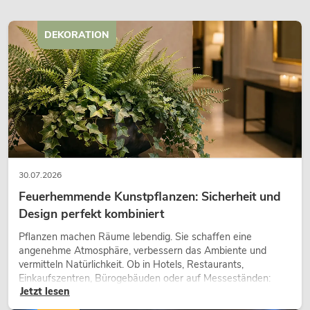
DEKORATION
30.07.2026
Feuerhemmende Kunstpflanzen: Sicherheit und
Design perfekt kombiniert
Pflanzen machen Räume lebendig. Sie schaffen eine
angenehme Atmosphäre, verbessern das Ambiente und
vermitteln Natürlichkeit. Ob in Hotels, Restaurants,
Einkaufszentren, Bürogebäuden oder auf Messeständen:
Jetzt lesen
eine hochwertige Begrünung gehört heute längst zum
modernen Raumkonzept.