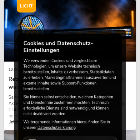
LICHT
Cookies und Datenschutz-
Einstellungen
Wir verwenden Cookies und vergleichbare
Technologien, um unsere Website technisch
18.06.2026
bereitzustellen, Inhalte zu verbessern, Statistikdaten
zu erheben, Marketingmaßnahmen auszuwerten und
Retro-Licht im modernen Lichtdesign: Warum
externe Inhalte sowie Support-Funktionen
warmes Licht wieder wirkt
bereitzustellen.
Sehr warmes Licht, sichtbare Leuchtflächen und farbige
Sie können selbst entscheiden, welchen Kategorien
und Diensten Sie zustimmen möchten. Technisch
Akzente prägen viele aktuelle Lichtdesigns auf Bühnen, in
erforderliche Dienste sind notwendig und können
Clubs und bei Events. Retro-Licht ist dabei kein rein
nicht deaktiviert werden.
nostalgischer Effekt, sondern ein bewusst eingesetztes
Jetzt lesen
Gestaltungsmittel: Es schafft Atmosphäre, gibt Szenen
Weitergehende Informationen hierzu finden Sie in
unserer
Datenschutzerklärung
.
Charakter und kann technische LED-Setups emotionaler
wirken lassen.
LICHT