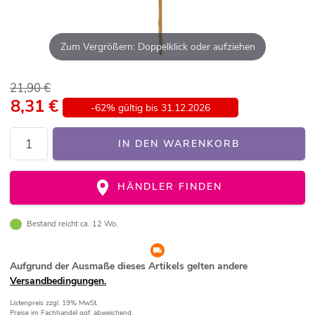
Zum Vergrößern: Doppelklick oder aufziehen
21,90 €
8,31
€
-62% gültig bis 31.12.2026
IN DEN WARENKORB
HÄNDLER FINDEN
Bestand reicht ca. 12 Wo.
Aufgrund der Ausmaße dieses Artikels gelten andere
Versandbedingungen.
Listenpreis
zzgl. 19% MwSt.
Preise im Fachhandel ggf. abweichend.