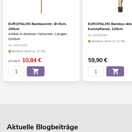
EUROPALMS Bambusrohr, Ø=5cm,
EUROPALMS Bambus delu
200cm
Kunstpflanze, 120cm
Artikel in diversen Varianten, Längen,
No. 82509165
Größen
Bestand reicht ca. 12 Wo.
No. 83313201
Bestand reicht ca. 12 Wo.
10,84
€
59,90
€
27,90 €
Aktuelle Blogbeiträge