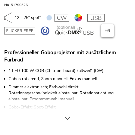
No. 51799326
12 - 25° spot°
+6
Professioneller Goboprojektor mit zusätzlichem
Farbrad
1 LED 100 W COB (Chip-on-board) kaltweiß (CW)
Gobos rotierend; Zoom manuell; Fokus manuell
Dimmer elektronisch; Farbwahl direkt;
Rotationsgeschwindigkeit einstellbar; Rotationsrichtung
einstellbar; Programmwahl manuell
Gobo-Effekt; Spot-Effekt
Farbrad mit 5 dichroitischen Farben und offen
Halbfarben anwählbar, Rainbow-Effekt mit variabler
Geschwindigkeit in beide Richtungen