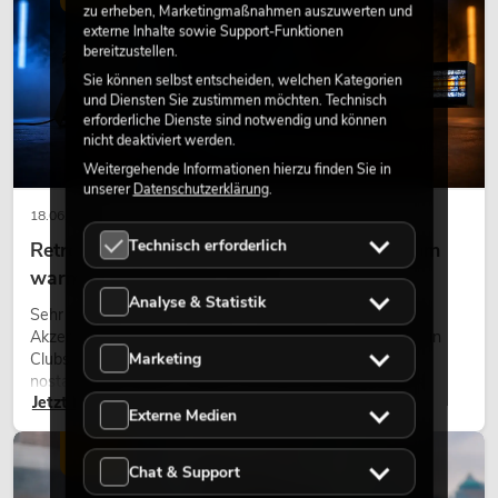
zu erheben, Marketingmaßnahmen auszuwerten und
externe Inhalte sowie Support-Funktionen
bereitzustellen.
Sie können selbst entscheiden, welchen Kategorien
und Diensten Sie zustimmen möchten. Technisch
erforderliche Dienste sind notwendig und können
nicht deaktiviert werden.
Weitergehende Informationen hierzu finden Sie in
unserer
Datenschutzerklärung
.
18.06.2026
Technisch erforderlich
Retro-Licht im modernen Lichtdesign: Warum
warmes Licht wieder wirkt
Analyse & Statistik
Sehr warmes Licht, sichtbare Leuchtflächen und farbige
Akzente prägen viele aktuelle Lichtdesigns auf Bühnen, in
Marketing
Clubs und bei Events. Retro-Licht ist dabei kein rein
nostalgischer Effekt, sondern ein bewusst eingesetztes
Jetzt lesen
Gestaltungsmittel: Es schafft Atmosphäre, gibt Szenen
Externe Medien
Charakter und kann technische LED-Setups emotionaler
wirken lassen.
LICHT
Chat & Support