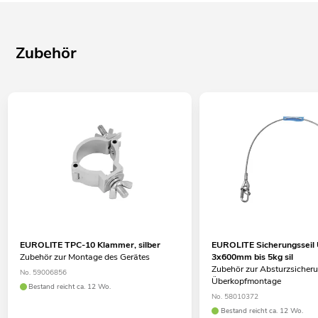
Werbung/Schaufenster
Einsatzmöglichkeit: Stehend; fliegend; auf Stativ
Zubehör
Montagebügel
Mit Doppelbügel
EUROLITE TPC-10 Klammer, silber
EUROLITE Sicherungsseil
Zubehör zur Montage des Gerätes
3x600mm bis 5kg sil
Zubehör zur Absturzsicheru
No. 59006856
Überkopfmontage
Bestand reicht ca. 12 Wo.
No. 58010372
Bestand reicht ca. 12 Wo.