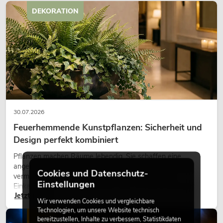
DEKORATION
30.07.2026
Feuerhemmende Kunstpflanzen: Sicherheit und
Design perfekt kombiniert
Pflanzen machen Räume lebendig. Sie schaffen eine
angenehme Atmosphäre, verbessern das Ambiente und
Cookies und Datenschutz-
vermitteln Natürlichkeit. Ob in Hotels, Restaurants,
Einstellungen
Einkaufszentren, Bürogebäuden oder auf Messeständen:
Jetzt lesen
eine hochwertige Begrünung gehört heute längst zum
Wir verwenden Cookies und vergleichbare
modernen Raumkonzept.
Technologien, um unsere Website technisch
LICHT
bereitzustellen, Inhalte zu verbessern, Statistikdaten