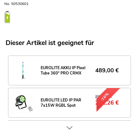
No. 50530601
Dieser Artikel ist geeignet für
EUROLITE AKKU IP Pixel
489,00
€
Tube 360° PRO CRMX
-16%
299,00 €
EUROLITE LED IP PAR
251,26
€
7x15W RGBL Spot