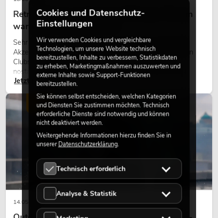
Cookies und Datenschutz-
Retro-Licht im modernen Lichtdesign: Warum
Einstellungen
warmes Licht wieder wirkt
Wir verwenden Cookies und vergleichbare
Sehr warmes Licht, sichtbare Leuchtflächen und farbige
Technologien, um unsere Website technisch
Akzente prägen viele aktuelle Lichtdesigns auf Bühnen, in
bereitzustellen, Inhalte zu verbessern, Statistikdaten
Clubs und bei Events. Retro-Licht ist dabei kein rein
zu erheben, Marketingmaßnahmen auszuwerten und
nostalgischer Effekt, sondern ein bewusst eingesetztes
externe Inhalte sowie Support-Funktionen
Jetzt lesen
Gestaltungsmittel: Es schafft Atmosphäre, gibt Szenen
bereitzustellen.
Charakter und kann technische LED-Setups emotionaler
Sie können selbst entscheiden, welchen Kategorien
wirken lassen.
LICHT
und Diensten Sie zustimmen möchten. Technisch
erforderliche Dienste sind notwendig und können
nicht deaktiviert werden.
Weitergehende Informationen hierzu finden Sie in
unserer
Datenschutzerklärung
.
Technisch erforderlich
Analyse & Statistik
14.05.2026
Outdoor Moving-Heads: Wetterfeste Moving-