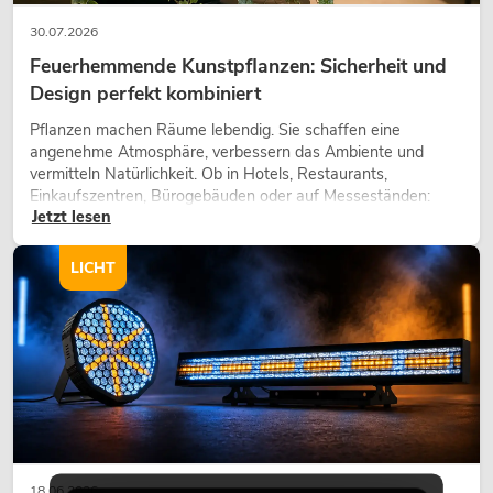
30.07.2026
Feuerhemmende Kunstpflanzen: Sicherheit und
Design perfekt kombiniert
Pflanzen machen Räume lebendig. Sie schaffen eine
angenehme Atmosphäre, verbessern das Ambiente und
vermitteln Natürlichkeit. Ob in Hotels, Restaurants,
Einkaufszentren, Bürogebäuden oder auf Messeständen:
Jetzt lesen
eine hochwertige Begrünung gehört heute längst zum
modernen Raumkonzept.
LICHT
18.06.2026