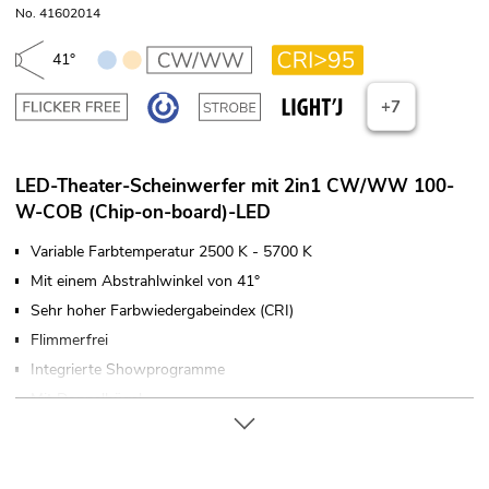
No. 41602014
41°
+7
LED-Theater-Scheinwerfer mit 2in1 CW/WW 100-
W-COB (Chip-on-board)-LED
Variable Farbtemperatur 2500 K - 5700 K
Mit einem Abstrahlwinkel von 41°
Sehr hoher Farbwiedergabeindex (CRI)
Flimmerfrei
Integrierte Showprogramme
Mit Doppelbügel
Netzeingang und Netzausgang zum einfachen Verbinden von
bis zu 8 Geräten
Ansteuerbar über DMX; Stand-alone; Master/Slave-Funktion;