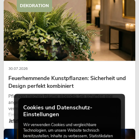
DEKORATION
30.07.2026
Feuerhemmende Kunstpflanzen: Sicherheit und
Design perfekt kombiniert
Pflanzen machen Räume lebendig. Sie schaffen eine
angenehme Atmosphäre, verbessern das Ambiente und
Cookies und Datenschutz-
vermitteln Natürlichkeit. Ob in Hotels, Restaurants,
Einstellungen
Einkaufszentren, Bürogebäuden oder auf Messeständen:
Jetzt lesen
eine hochwertige Begrünung gehört heute längst zum
Wir verwenden Cookies und vergleichbare
modernen Raumkonzept.
Technologien, um unsere Website technisch
LICHT
bereitzustellen, Inhalte zu verbessern, Statistikdaten