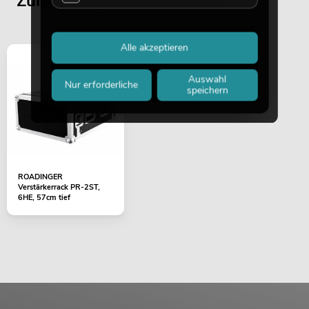
Zuletzt angesehene Artikel
Alle akzeptieren
Auswahl
Nur erforderliche
speichern
ROADINGER
Verstärkerrack PR-2ST,
6HE, 57cm tief