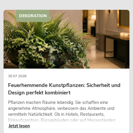
DEKORATION
30.07.2026
Feuerhemmende Kunstpflanzen: Sicherheit und
Design perfekt kombiniert
Pflanzen machen Räume lebendig. Sie schaffen eine
angenehme Atmosphäre, verbessern das Ambiente und
vermitteln Natürlichkeit. Ob in Hotels, Restaurants,
Einkaufszentren, Bürogebäuden oder auf Messeständen:
Jetzt lesen
eine hochwertige Begrünung gehört heute längst zum
modernen Raumkonzept.