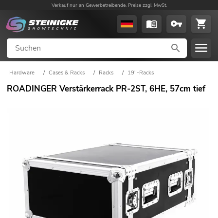
Verkauf nur an Gewerbetreibende. Preise zzgl. MwSt.
Hardware
/
Cases & Racks
/
Racks
/
19"-Racks
ROADINGER Verstärkerrack PR-2ST, 6HE, 57cm tief