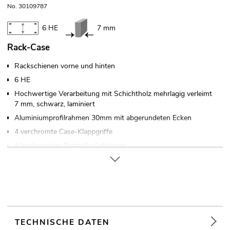
No. 30109787
6 HE
7 mm
Rack-Case
Rackschienen vorne und hinten
6 HE
Hochwertige Verarbeitung mit Schichtholz mehrlagig verleimt
7 mm, schwarz, laminiert
Aluminiumprofilrahmen 30mm mit abgerundeten Ecken
4 verchromte Case-Klappgriffe
4 hochwertige Butterfly-Schlösser
Verschließbar über
Holzgleitschienen am Boden
In verschiedenen Höheneinheiten erhältlich (1 HE = 44 mm)
Mit Rackschienen passend für 19" Geräte
Mit extra großer Einbautiefe
TECHNISCHE DATEN
Weiterführende Informationen zu diesem Produkt finden Sie