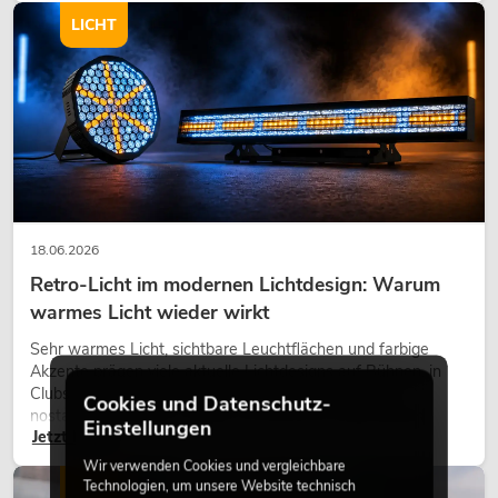
LICHT
18.06.2026
Retro-Licht im modernen Lichtdesign: Warum
warmes Licht wieder wirkt
Sehr warmes Licht, sichtbare Leuchtflächen und farbige
Akzente prägen viele aktuelle Lichtdesigns auf Bühnen, in
Clubs und bei Events. Retro-Licht ist dabei kein rein
Cookies und Datenschutz-
nostalgischer Effekt, sondern ein bewusst eingesetztes
Einstellungen
Jetzt lesen
Gestaltungsmittel: Es schafft Atmosphäre, gibt Szenen
Charakter und kann technische LED-Setups emotionaler
Wir verwenden Cookies und vergleichbare
wirken lassen.
Technologien, um unsere Website technisch
LICHT