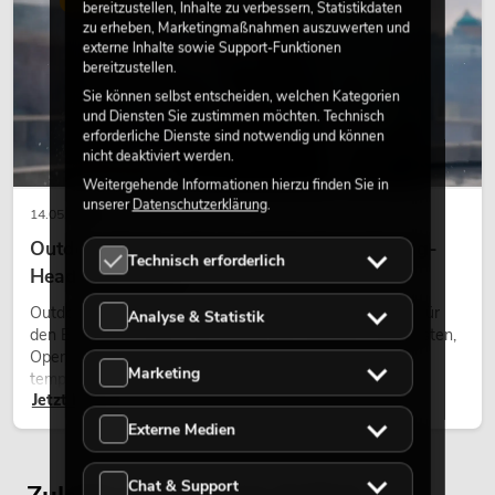
bereitzustellen, Inhalte zu verbessern, Statistikdaten
zu erheben, Marketingmaßnahmen auszuwerten und
externe Inhalte sowie Support-Funktionen
bereitzustellen.
Sie können selbst entscheiden, welchen Kategorien
und Diensten Sie zustimmen möchten. Technisch
erforderliche Dienste sind notwendig und können
nicht deaktiviert werden.
Weitergehende Informationen hierzu finden Sie in
unserer
Datenschutzerklärung
.
14.05.2026
Outdoor Moving-Heads: Wetterfeste Moving-
Technisch erforderlich
Heads bei Events
Outdoor Moving-Heads sind bewegliche Scheinwerfer für
Analyse & Statistik
den Einsatz im Freien. Sie werden bei Festivals, Stadtfesten,
Open-Air-Konzerten, Architekturinszenierungen und
Marketing
temporären Außeninstallationen eingesetzt.
Jetzt lesen
Externe Medien
Chat & Support