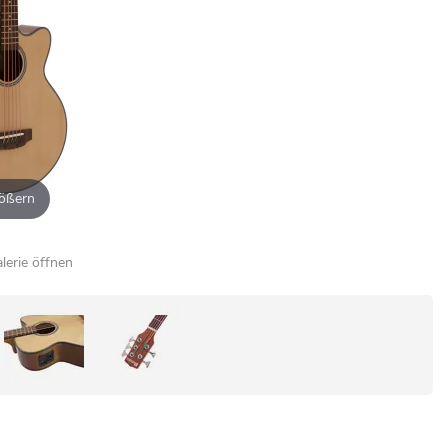
ößern
alerie öffnen