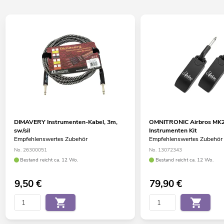
DIMAVERY Instrumenten-Kabel, 3m,
OMNITRONIC Airbros MK2
sw/sil
Instrumenten Kit
Empfehlenswertes Zubehör
Empfehlenswertes Zubehör
No. 26300051
No. 13072343
Bestand reicht ca. 12 Wo.
Bestand reicht ca. 12 Wo.
9,50
€
79,90
€