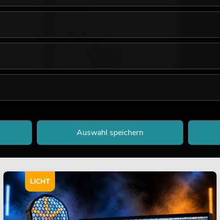
No. 26224013
Bestand reicht ca. 12 Wo.
199,00
€
Auswahl speichern
LICHT