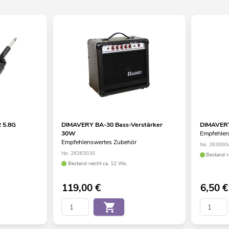
 5.8G
DIMAVERY BA-30 Bass-Verstärker
DIMAVERY
30W
Empfehlen
Empfehlenswertes Zubehör
No. 263000
No. 26363030
Bestand r
Bestand reicht ca. 12 Wo.
119,00
€
6,50
€