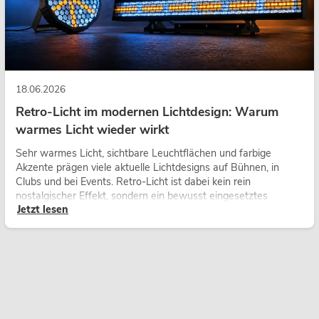
18.06.2026
Retro-Licht im modernen Lichtdesign: Warum
warmes Licht wieder wirkt
Sehr warmes Licht, sichtbare Leuchtflächen und farbige
Akzente prägen viele aktuelle Lichtdesigns auf Bühnen, in
Clubs und bei Events. Retro-Licht ist dabei kein rein
nostalgischer Effekt, sondern ein bewusst eingesetztes
Jetzt lesen
Gestaltungsmittel: Es schafft Atmosphäre, gibt Szenen
Charakter und kann technische LED-Setups emotionaler
wirken lassen.