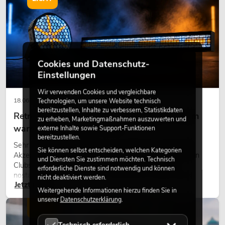
Cookies und Datenschutz-
Einstellungen
Wir verwenden Cookies und vergleichbare
18.06.2026
Technologien, um unsere Website technisch
bereitzustellen, Inhalte zu verbessern, Statistikdaten
Retro-Licht im modernen Lichtdesign: Warum
zu erheben, Marketingmaßnahmen auszuwerten und
warmes Licht wieder wirkt
externe Inhalte sowie Support-Funktionen
bereitzustellen.
Sehr warmes Licht, sichtbare Leuchtflächen und farbige
Sie können selbst entscheiden, welchen Kategorien
Akzente prägen viele aktuelle Lichtdesigns auf Bühnen, in
und Diensten Sie zustimmen möchten. Technisch
Clubs und bei Events. Retro-Licht ist dabei kein rein
erforderliche Dienste sind notwendig und können
nostalgischer Effekt, sondern ein bewusst eingesetztes
nicht deaktiviert werden.
Jetzt lesen
Gestaltungsmittel: Es schafft Atmosphäre, gibt Szenen
Weitergehende Informationen hierzu finden Sie in
Charakter und kann technische LED-Setups emotionaler
unserer
Datenschutzerklärung
.
wirken lassen.
LICHT
Technisch erforderlich