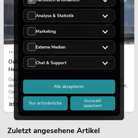
Analyse & Statistik
Marketing
Externe Medien
14.05.2026
Outdoor Moving-Heads: Wetterfeste Moving-
Chat & Support
Heads bei Events
Outdoor Moving-Heads sind bewegliche Scheinwerfer für
den Einsatz im Freien. Sie werden bei Festivals, Stadtfesten,
Alle akzeptieren
Open-Air-Konzerten, Architekturinszenierungen und
temporären Außeninstallationen eingesetzt.
Auswahl
Nur erforderliche
Jetzt lesen
speichern
Zuletzt angesehene Artikel