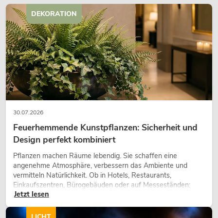
DEKORATION
30.07.2026
Feuerhemmende Kunstpflanzen: Sicherheit und
Design perfekt kombiniert
Pflanzen machen Räume lebendig. Sie schaffen eine
angenehme Atmosphäre, verbessern das Ambiente und
vermitteln Natürlichkeit. Ob in Hotels, Restaurants,
Einkaufszentren, Bürogebäuden oder auf Messeständen:
Jetzt lesen
eine hochwertige Begrünung gehört heute längst zum
modernen Raumkonzept.
LICHT