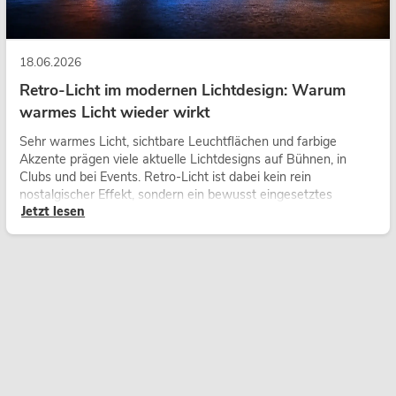
18.06.2026
Retro-Licht im modernen Lichtdesign: Warum
warmes Licht wieder wirkt
Sehr warmes Licht, sichtbare Leuchtflächen und farbige
Akzente prägen viele aktuelle Lichtdesigns auf Bühnen, in
Clubs und bei Events. Retro-Licht ist dabei kein rein
nostalgischer Effekt, sondern ein bewusst eingesetztes
Jetzt lesen
Gestaltungsmittel: Es schafft Atmosphäre, gibt Szenen
Charakter und kann technische LED-Setups emotionaler
wirken lassen.