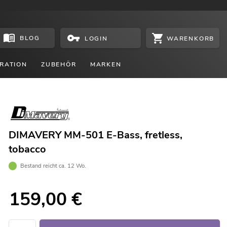
BLOG
WARENKORB
LOGIN
RATION
ZUBEHÖR
MARKEN
DIMAVERY MM-501 E-Bass, fretless,
tobacco
Bestand reicht ca. 12 Wo.
159,00
€