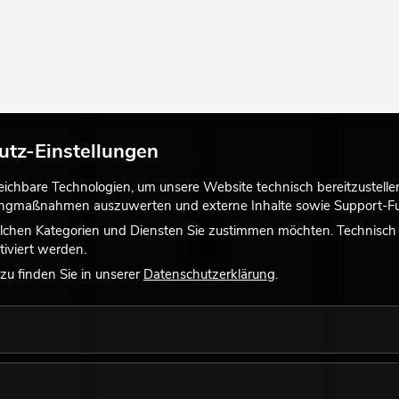
utz-Einstellungen
chbare Technologien, um unsere Website technisch bereitzustellen,
tingmaßnahmen auszuwerten und externe Inhalte sowie Support-Fun
lchen Kategorien und Diensten Sie zustimmen möchten. Technisch e
iviert werden.
u finden Sie in unserer
Datenschutzerklärung
.
, natur
DIMAVERY MM-501 E-Bass, tobacco
DIMAVERY
No. 26222075
No. 262220
Bestand reicht ca. 12 Wo.
Bestand r