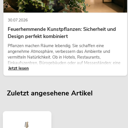
30.07.2026
Feuerhemmende Kunstpflanzen: Sicherheit und
Design perfekt kombiniert
Pflanzen machen Räume lebendig. Sie schaffen eine
angenehme Atmosphäre, verbessern das Ambiente und
vermitteln Natürlichkeit. Ob in Hotels, Restaurants,
Einkaufszentren, Bürogebäuden oder auf Messeständen: eine
Jetzt lesen
hochwertige Begrünung gehört heute längst zum modernen
Raumkonzept.
Zuletzt angesehene Artikel