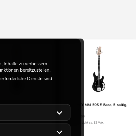
 Inhalte zu verbessern,
ktionen bereitzustellen.
rforderliche Dienste sind
 MM-501 E-Bass, weiß
DIMAVERY MM-505 E-Bass, 5-saitig,
schwarz
90
No. 26222096
eicht ca. 12 Wo.
Bestand reicht ca. 12 Wo.