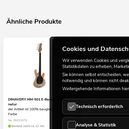
Ähnliche Produkte
Cookies und Datensch
Wir verwenden Cookies und verglei
Statistikdaten zu erheben, Marke
Sie können selbst entscheiden, we
notwendig und können nicht deakt
Weitergehende Informationen hierz
DIMAVERY MM-501 E-Bass, fretless,
DIMAVERY MM-501 E-Bass
natur
Technisch erforderlich
No. 26222065
der Artikel ist 100% baugleich, andere
Bestand reicht ca. 12 Wo.
Farbe
No. 26222070
Analyse & Statistik
Bestand reicht ca. 12 Wo.