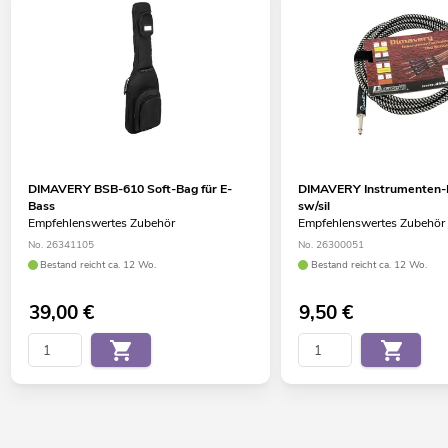
DIMAVERY BSB-610 Soft-Bag für E-
DIMAVERY Instrumenten-K
Bass
sw/sil
Empfehlenswertes Zubehör
Empfehlenswertes Zubehör
No. 26341105
No. 26300051
Bestand reicht ca. 12 Wo.
Bestand reicht ca. 12 Wo.
39,00
€
9,50
€