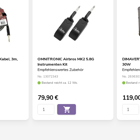
abel, 3m,
OMNITRONIC Airbros MK2 5.8G
DIMAVERY
Instrumenten Kit
30W
Empfehlenswertes Zubehör
Empfehlen
No. 13072343
No. 263630
Bestand reicht ca. 12 Wo.
Bestand r
79,90
€
119,0