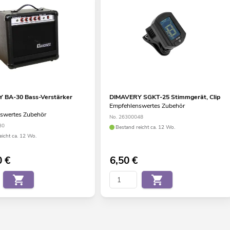
 BA-30 Bass-Verstärker
DIMAVERY SGKT-25 Stimmgerät, Clip
Empfehlenswertes Zubehör
swertes Zubehör
No. 26300048
30
Bestand reicht ca. 12 Wo.
eicht ca. 12 Wo.
0
€
6,50
€