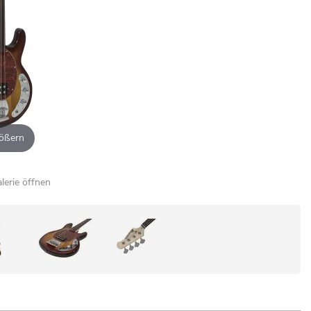
ößern
alerie öffnen