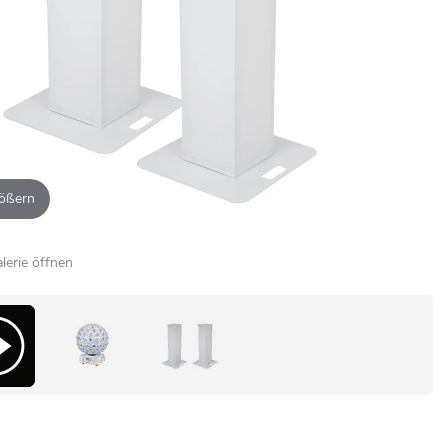
ößern
alerie öffnen