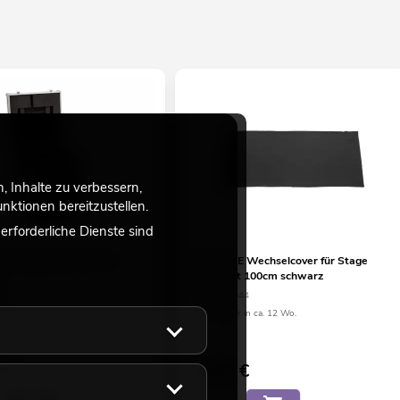
 Inhalte zu verbessern,
ktionen bereitzustellen.
rforderliche Dienste sind
R Flightcase 1x B-40
EUROLITE Wechselcover für Stage
r
Stand Set 100cm schwarz
93
No. 32000044
eicht ca. 12 Wo.
Verfügbar in ca. 12 Wo.
0
€
26,90
€