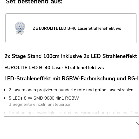
Set bestehend aus:
2 x EUROLITE LED B-40 Laser Strahleneffekt ws
2x Stage Stand 100cm inklusive 2x LED Strahleneffekt 
EUROLITE LED B-40 Laser Strahleneffekt ws
LED-Strahleneffekt mit RGBW-Farbmischung und RG-
2 Laserdioden projizieren hunderte rote und grüne Laserstrahlen
5 LEDs 8 W SMD 9080 4in1 RGBW
3 Segmente einzeln ansteuerbar
Rotationsgeschwindigkeit stufenlos; Farbmischung stufenlos; Dimm
Laser; Strahlen-Effekt; Stroboskop-Effekt
Laserklasse 2M
keine Abnahme oder Bestellung eines Laserschutzbeauftragten erfo