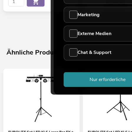
Marketing
Externe Medien
Ähnliche Produkte
Chat & Support
Nur erforderliche
EUROLITE Set LED KLS Laser Bar FX +
EUROLITE Set LED KLS La