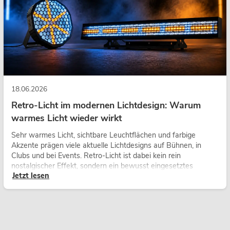
18.06.2026
Retro-Licht im modernen Lichtdesign: Warum
warmes Licht wieder wirkt
Sehr warmes Licht, sichtbare Leuchtflächen und farbige
Akzente prägen viele aktuelle Lichtdesigns auf Bühnen, in
Clubs und bei Events. Retro-Licht ist dabei kein rein
nostalgischer Effekt, sondern ein bewusst eingesetztes
Jetzt lesen
Gestaltungsmittel: Es schafft Atmosphäre, gibt Szenen
Charakter und kann technische LED-Setups emotionaler
wirken lassen.