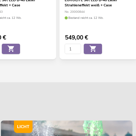
ffekt + Case
Strahleneffekt weiß + Case
43
No. 20000844
eicht ca. 12 Wo.
Bestand reicht ca. 12 Wo.
0
€
549,00
€
LICHT