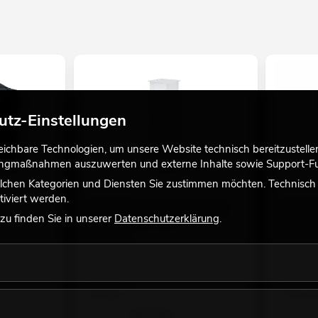
mmendem Mittel behandelt werden)
Hochzeit/Gala/Events
utz-Einstellungen
chbare Technologien, um unsere Website technisch bereitzustellen,
tingmaßnahmen auszuwerten und externe Inhalte sowie Support-Fun
lchen Kategorien und Diensten Sie zustimmen möchten. Technisch e
iviert werden.
g
EUROLITE Wechselcover für Stage
ROADINGE
u finden Sie in unserer
Datenschutzerklärung
.
Stand Set 100cm weiß
HCL/Lase
No. 32000043
No. 310051
Bestand reicht ca. 12 Wo.
Bestand r
26,90
€
235,0