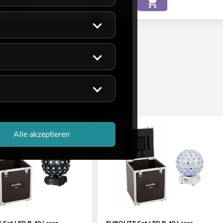
Alle akzeptieren
 Set LED B-40 Laser
EUROLITE Set LED B-40 Laser