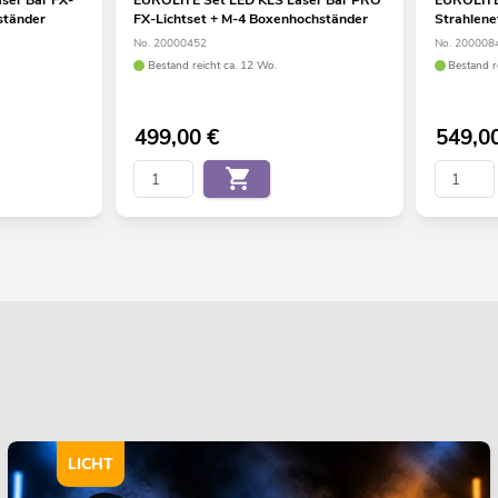
ständer
FX-Lichtset + M-4 Boxenhochständer
Strahlene
No. 20000452
No. 200008
Bestand reicht ca. 12 Wo.
Bestand r
499,00
€
549,0
LICHT