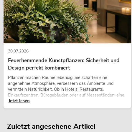
30.07.2026
Feuerhemmende Kunstpflanzen: Sicherheit und
Design perfekt kombiniert
Pflanzen machen Räume lebendig. Sie schaffen eine
angenehme Atmosphäre, verbessern das Ambiente und
vermitteln Natürlichkeit. Ob in Hotels, Restaurants,
Einkaufszentren, Bürogebäuden oder auf Messeständen: eine
Jetzt lesen
hochwertige Begrünung gehört heute längst zum modernen
Raumkonzept.
Zuletzt angesehene Artikel