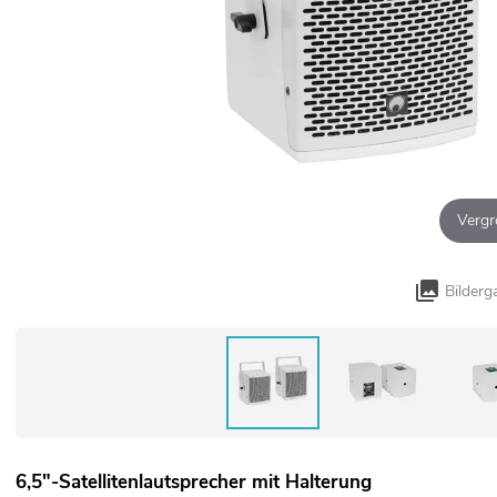
Vergr
Bilderg
6,5"-Satellitenlautsprecher mit Halterung