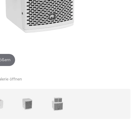
ößern
alerie öffnen