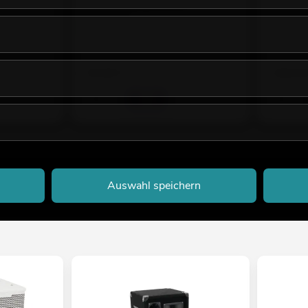
Erweiterungsbügel weiß 2x
Boxenhoc
Empfehlen
No. 11039055
No. 600041
Bestand reicht ca. 12 Wo.
Bestand r
29,90
€
109,0
Auswahl speichern