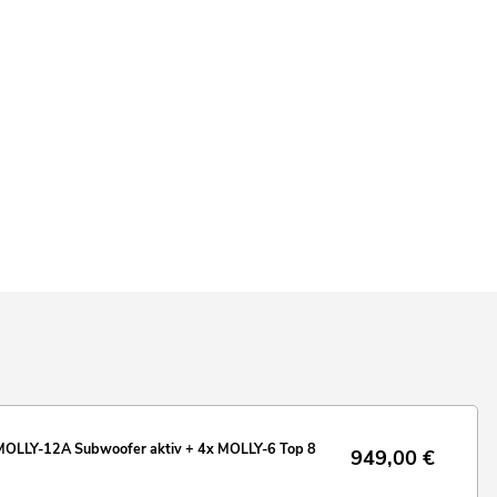
LLY-12A Subwoofer aktiv + 4x MOLLY-6 Top 8
949,00
€