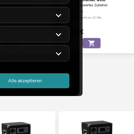
hständer weiß
Boxenhochständer weiß
swertes Zubehör
Empfehlenswertes Zubehör
46
No. 60004165
eicht ca. 12 Wo.
Bestand reicht ca. 12 Wo.
0
€
69,90
€
Alle akzeptieren