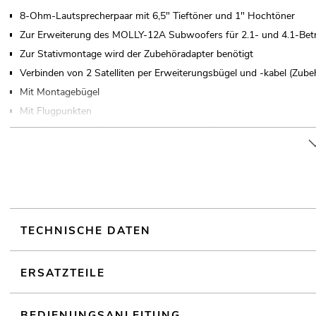
8-Ohm-Lautsprecherpaar mit 6,5" Tieftöner und 1" Hochtöner
Zur Erweiterung des MOLLY-12A Subwoofers für 2.1- und 4.1-Betr
Zur Stativmontage wird der Zubehöradapter benötigt
Verbinden von 2 Satelliten per Erweiterungsbügel und -kabel (Zube
Mit Montagebügel
Mit Flugpunkten
Metallgitter in weiß mit Akustikschaumstoff
2 Stück im Set
Für Anwendungsgebiete wie zum Beispiel: Mobile DJs / Alleinunterh
Restaurants, Bars und Hotels; Produktpräsentationen und Vorträg
TECHNISCHE DATEN
ERSATZTEILE
BEDIENUNGSANLEITUNG