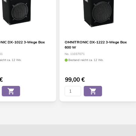
IC DX-1022 3-Wege Box
OMNITRONIC DX-1222 3-Wege Box
600 W
61
No. 11037071
eicht ca. 12 Wo.
Bestand reicht ca. 12 Wo.
€
99,00
€