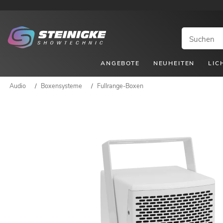
ANGEBOTE
NEUHEITEN
LIC
Audio
/
Boxensysteme
/
Fullrange-Boxen