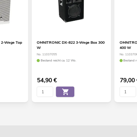
 2-Wege Top
OMNITRONIC DX-822 3-Wege Box 300
OMNITRON
W
400 W
No. 11037055
No. 110370
Bestand reicht ca. 12 Wo.
Bestand r
54,90
€
79,00