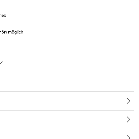
ieb
hör) möglich
alter; Messe- und Ladenbau; Installation; Home entertainment;
e