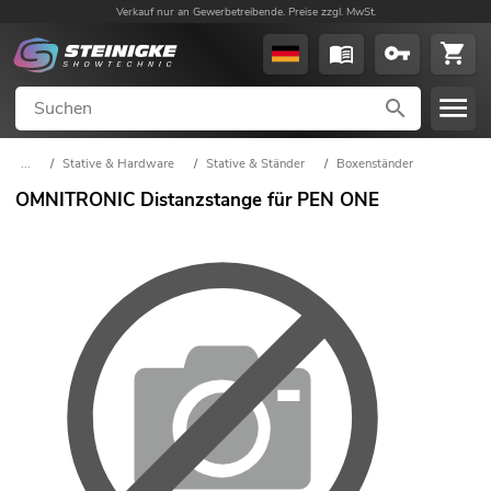
Verkauf nur an Gewerbetreibende. Preise zzgl. MwSt.
...
/
Stative & Hardware
/
Stative & Ständer
/
Boxenständer
OMNITRONIC Distanzstange für PEN ONE