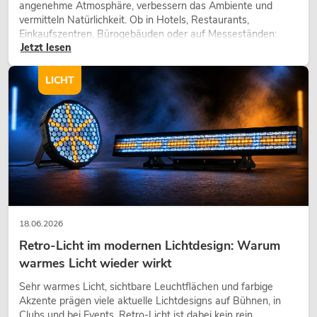
angenehme Atmosphäre, verbessern das Ambiente und
vermitteln Natürlichkeit. Ob in Hotels, Restaurants,
Einkaufszentren, Bürogebäuden oder auf Messeständen:
Jetzt lesen
eine hochwertige Begrünung gehört heute längst zum
modernen Raumkonzept.
LICHT
18.06.2026
Retro-Licht im modernen Lichtdesign: Warum
warmes Licht wieder wirkt
Sehr warmes Licht, sichtbare Leuchtflächen und farbige
Akzente prägen viele aktuelle Lichtdesigns auf Bühnen, in
Clubs und bei Events. Retro-Licht ist dabei kein rein