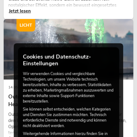
nostalgischer Effekt, sondern ein bewusst eingesetztes
Jetzt lesen
Gestaltungsmittel: Es schafft Atmosphäre, gibt Szenen
Charakter und kann technische LED-Setups emotionaler
wirken lassen.
LICHT
Cookies und Datenschutz-
Einstellungen
Wir verwenden Cookies und vergleichbare
Technologien, um unsere Website technisch
bereitzustellen, Inhalte zu verbessern, Statistikdaten
14.05.2026
zu erheben, Marketingmaßnahmen auszuwerten und
Outdoor Moving-Heads: Wetterfeste Moving-
externe Inhalte sowie Support-Funktionen
bereitzustellen.
Heads bei Events
Sie können selbst entscheiden, welchen Kategorien
Outdoor Moving-Heads sind bewegliche Scheinwerfer für
und Diensten Sie zustimmen möchten. Technisch
den Einsatz im Freien. Sie werden bei Festivals, Stadtfesten,
erforderliche Dienste sind notwendig und können
nicht deaktiviert werden.
Open-Air-Konzerten, Architekturinszenierungen und
temporären Außeninstallationen eingesetzt.
Weitergehende Informationen hierzu finden Sie in