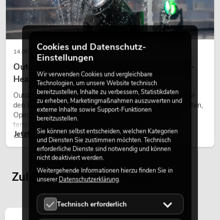
Cookies und Datenschutz-
14.05.2026
Einstellungen
Outdoor Moving-Heads: Wetterfeste Moving-
Wir verwenden Cookies und vergleichbare
Heads bei Events
Technologien, um unsere Website technisch
bereitzustellen, Inhalte zu verbessern, Statistikdaten
Outdoor Moving-Heads sind bewegliche Scheinwerfer für
zu erheben, Marketingmaßnahmen auszuwerten und
den Einsatz im Freien. Sie werden bei Festivals, Stadtfesten,
externe Inhalte sowie Support-Funktionen
Open-Air-Konzerten, Architekturinszenierungen und
bereitzustellen.
temporären Außeninstallationen eingesetzt.
Sie können selbst entscheiden, welchen Kategorien
Jetzt lesen
und Diensten Sie zustimmen möchten. Technisch
erforderliche Dienste sind notwendig und können
nicht deaktiviert werden.
Weitergehende Informationen hierzu finden Sie in
Zuletzt angesehene Artikel
unserer
Datenschutzerklärung
.
Technisch erforderlich