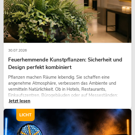
30.07.2026
Feuerhemmende Kunstpflanzen: Sicherheit und
Design perfekt kombiniert
Pflanzen machen Räume lebendig. Sie schaffen eine
angenehme Atmosphäre, verbessern das Ambiente und
vermitteln Natürlichkeit. Ob in Hotels, Restaurants,
Einkaufszentren, Bürogebäuden oder auf Messeständen:
Jetzt lesen
eine hochwertige Begrünung gehört heute längst zum
modernen Raumkonzept.
LICHT