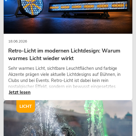
18.06.2026
Retro-Licht im modernen Lichtdesign: Warum
warmes Licht wieder wirkt
Sehr warmes Licht, sichtbare Leuchtflächen und farbige
Akzente prägen viele aktuelle Lichtdesigns auf Bühnen, in
Clubs und bei Events. Retro-Licht ist dabei kein rein
nostalgischer Effekt, sondern ein bewusst eingesetztes
Jetzt lesen
Gestaltungsmittel: Es schafft Atmosphäre, gibt Szenen
Charakter und kann technische LED-Setups emotionaler
wirken lassen.
LICHT