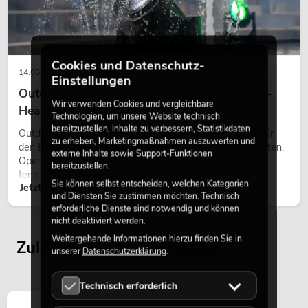
PSSO DCA-12000 2-Kanal-Endstufe
SMPS
No. 10451693
Bestand reicht ca. 12 Wo.
Cookies und Datenschutz-
14.05.2026
Einstellungen
Outdoor Moving-Heads: Wetterfeste Moving-
1.699,00
€
Wir verwenden Cookies und vergleichbare
Heads bei Events
Technologien, um unsere Website technisch
bereitzustellen, Inhalte zu verbessern, Statistikdaten
Outdoor Moving-Heads sind bewegliche Scheinwerfer für
zu erheben, Marketingmaßnahmen auszuwerten und
den Einsatz im Freien. Sie werden bei Festivals, Stadtfesten,
externe Inhalte sowie Support-Funktionen
Open-Air-Konzerten, Architekturinszenierungen und
bereitzustellen.
temporären Außeninstallationen eingesetzt.
Sie können selbst entscheiden, welchen Kategorien
Jetzt lesen
und Diensten Sie zustimmen möchten. Technisch
erforderliche Dienste sind notwendig und können
nicht deaktiviert werden.
Weitergehende Informationen hierzu finden Sie in
Zuletzt angesehene Artikel
unserer
Datenschutzerklärung
.
Technisch erforderlich