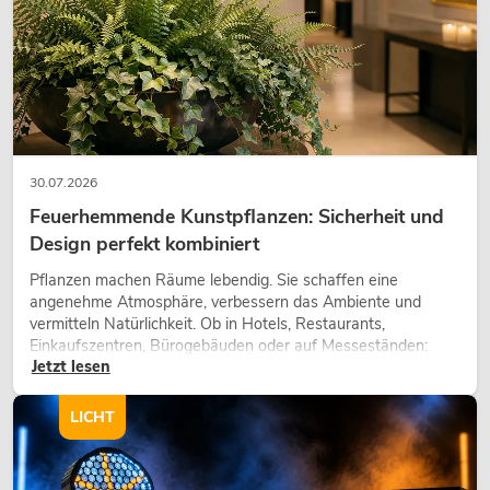
30.07.2026
Feuerhemmende Kunstpflanzen: Sicherheit und
Design perfekt kombiniert
PSSO DDA-2500 Endstufe
Pflanzen machen Räume lebendig. Sie schaffen eine
Artikel nicht mehr verfügbar
No. 10451685
angenehme Atmosphäre, verbessern das Ambiente und
vermitteln Natürlichkeit. Ob in Hotels, Restaurants,
Einkaufszentren, Bürogebäuden oder auf Messeständen:
Jetzt lesen
eine hochwertige Begrünung gehört heute längst zum
modernen Raumkonzept.
LICHT