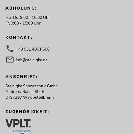
ABHOLUNG:
PSSO Amp Set für Line-Array L MK2
Artikel nicht mehr verfügbar
No. 11041067
Mo.-Do. 9:00 - 16:00 Uhr
Fr. 9:00 - 15:00 Uhr
KONTAKT:
+49 931 4061 600
info@steinigke.de
ANSCHRIFT:
Steinigke Showtechnic GmbH
PSSO Amp Set MK2 für Line-Array S
Andreas-Bauer-Str. 5
Artikel nicht mehr verfügbar
No. 11041068
D-97297 Waldbüttelbrunn
ZUGEHÖRIGKEIT: