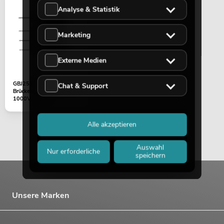
PSSO QDA-4400 4-Kanal-Endstufe
Analyse & Statistik
No. 10451695
Bestand reicht ca. 11 Wo.
Marketing
Externe Medien
749,00
€
GBJ2510
Chat & Support
Brückengleichrichter 25A -
1000V 1Phase
Gleichrichterbrücke
Alle akzeptieren
Auswahl
Nur erforderliche
speichern
Unsere Marken
PSSO QCA-10000 MK2 4-Kanal-
Endstufe SMPS