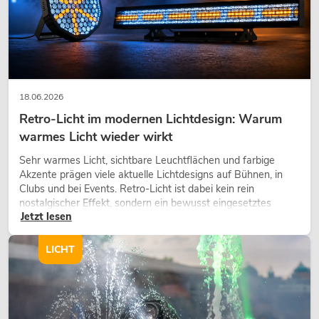
PSSO DDA-3500 Endstufe
No. 10451687
Liefertermin nicht bekannt
18.06.2026
Retro-Licht im modernen Lichtdesign: Warum
599,00
€
warmes Licht wieder wirkt
Sehr warmes Licht, sichtbare Leuchtflächen und farbige
Akzente prägen viele aktuelle Lichtdesigns auf Bühnen, in
Clubs und bei Events. Retro-Licht ist dabei kein rein
nostalgischer Effekt, sondern ein bewusst eingesetztes
Jetzt lesen
Gestaltungsmittel: Es schafft Atmosphäre, gibt Szenen
Charakter und kann technische LED-Setups emotionaler
wirken lassen.
LICHT