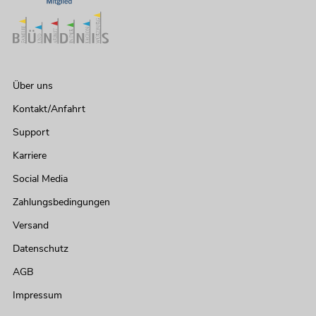
Über uns
PSSO Amp Set MK2 für Line-Array M
Artikel nicht mehr verfügbar
No. 11041069
Kontakt/Anfahrt
Support
Karriere
Social Media
Zahlungsbedingungen
Versand
Datenschutz
AGB
PSSO Amp Set MK2 für Line-Array L
Artikel nicht mehr verfügbar
No. 11041070
Impressum