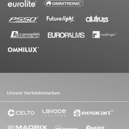
No. 10451698
Bestand reicht ca. 12 Wo.
1.299,00
€
Unsere Vertriebsmarken
PSSO Amp Set für Line-Array S MK2
Artikel nicht mehr verfügbar
No. 11041065