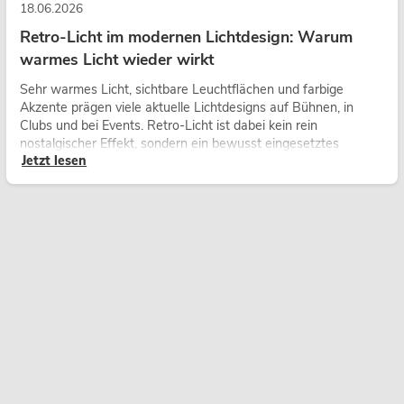
18.06.2026
Retro-Licht im modernen Lichtdesign: Warum
warmes Licht wieder wirkt
Sehr warmes Licht, sichtbare Leuchtflächen und farbige
Akzente prägen viele aktuelle Lichtdesigns auf Bühnen, in
Clubs und bei Events. Retro-Licht ist dabei kein rein
nostalgischer Effekt, sondern ein bewusst eingesetztes
Jetzt lesen
Gestaltungsmittel: Es schafft Atmosphäre, gibt Szenen
Charakter und kann technische LED-Setups emotionaler
wirken lassen.