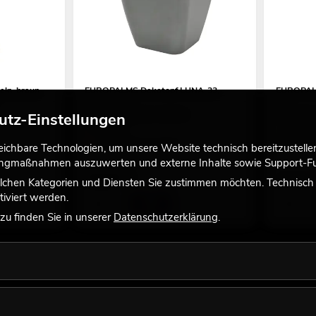
ln, braun
EUROPALMS Dekotopf LUNA-33,
EUROPALMS
eckig, silber
rot
Empfehlenswertes Zubehör
Empfehlen
utz-Einstellungen
No. 83011461
No. 833149
nur noch wenige verfügbar
Bestand r
chbare Technologien, um unsere Website technisch bereitzustellen,
tingmaßnahmen auszuwerten und externe Inhalte sowie Support-Fun
49,90
€
199,00 €
lchen Kategorien und Diensten Sie zustimmen möchten. Technisch e
iviert werden.
u finden Sie in unserer
Datenschutzerklärung
.