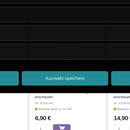
Auswahl speichern
, PE, 100cm
EUROPALMS Beerenzweig glitzer gold
EUROPALM
nbedingt
85cm 3x
180cm
interessante Alternative, unbedingt
interessan
anschauen!
anschauen
No. 83500441
No. 835005
Bestand reicht ca. 12 Wo.
Bestand r
6,90
€
14,90