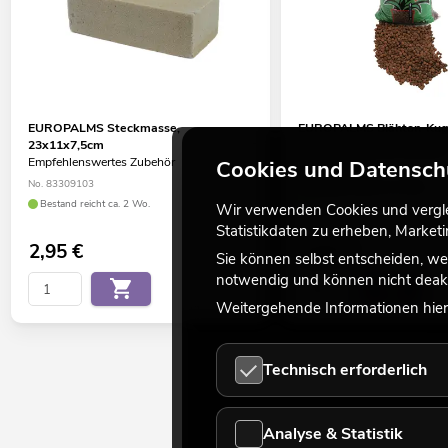
EUROPALMS Steckmasse,
EUROPALMS Blähton-Kuge
23x11x7,5cm
Empfehlenswertes Zubehör
Empfehlenswertes Zubehör
Cookies und Datensch
No. 83011005
No. 83309103
Bestand reicht ca. 12 Wo.
Bestand reicht ca. 2 Wo.
Wir verwenden Cookies und verglei
Statistikdaten zu erheben, Marke
2,95
€
9,90
€
Sie können selbst entscheiden, we
notwendig und können nicht deakt
Weitergehende Informationen hierz
Technisch erforderlich
Analyse & Statistik