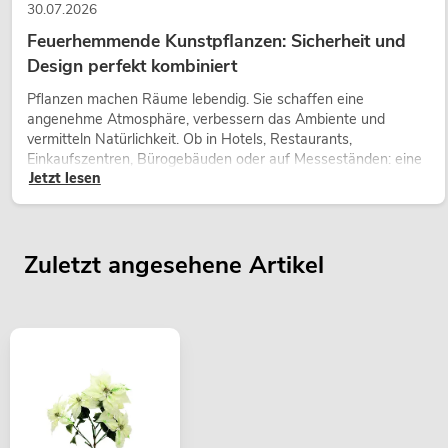
30.07.2026
Feuerhemmende Kunstpflanzen: Sicherheit und
Design perfekt kombiniert
Pflanzen machen Räume lebendig. Sie schaffen eine
angenehme Atmosphäre, verbessern das Ambiente und
vermitteln Natürlichkeit. Ob in Hotels, Restaurants,
Einkaufszentren, Bürogebäuden oder auf Messeständen: eine
Jetzt lesen
hochwertige Begrünung gehört heute längst zum modernen
Raumkonzept.
Zuletzt angesehene Artikel