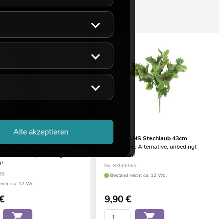
Alle akzeptieren
S Beerengirlande rot
EUROPALMS Stechlaub 43cm
interessante Alternative, unbedingt
te Alternative, unbedingt
anschauen!
!
No. 83500565
00
Bestand reicht ca. 12 Wo.
eicht ca. 12 Wo.
€
9,90
€