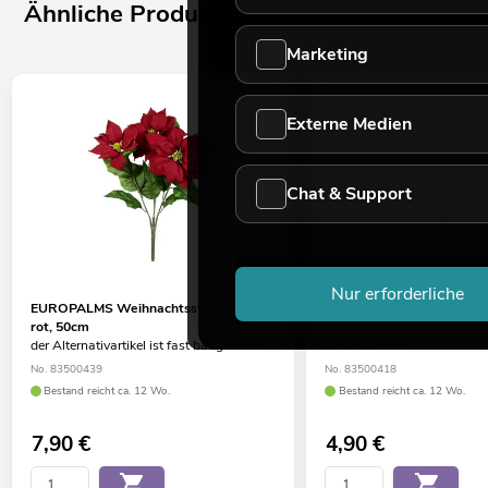
Ähnliche Produkte
Marketing
Externe Medien
Chat & Support
Nur erforderliche
EUROPALMS Weihnachtsstern-Busch,
EUROPALMS Lärchenzweig
rot, 50cm
interessante Alternative, u
der Alternativartikel ist fast baugleich
anschauen!
No. 83500439
No. 83500418
Bestand reicht ca. 12 Wo.
Bestand reicht ca. 12 Wo.
7,90
€
4,90
€