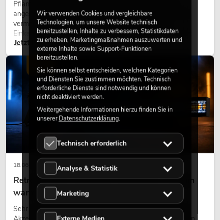
Pflanzen machen Räume lebendig. Sie schaffen eine
angenehme Atmosphäre, verbessern das Ambiente und
Wir verwenden Cookies und vergleichbare
Technologien, um unsere Website technisch
vermitteln Natürlichkeit. Ob in Hotels, Restaurants,
bereitzustellen, Inhalte zu verbessern, Statistikdaten
Einkaufszentren, Bürogebäuden oder auf Messeständen:
zu erheben, Marketingmaßnahmen auszuwerten und
Jetzt lesen
eine hochwertige Begrünung gehört heute längst zum
externe Inhalte sowie Support-Funktionen
modernen Raumkonzept.
bereitzustellen.
LICHT
Sie können selbst entscheiden, welchen Kategorien
und Diensten Sie zustimmen möchten. Technisch
erforderliche Dienste sind notwendig und können
nicht deaktiviert werden.
Weitergehende Informationen hierzu finden Sie in
unserer
Datenschutzerklärung
.
Technisch erforderlich
18.06.2026
Analyse & Statistik
Retro-Licht im modernen Lichtdesign: Warum
warmes Licht wieder wirkt
Marketing
Sehr warmes Licht, sichtbare Leuchtflächen und farbige
Externe Medien
Akzente prägen viele aktuelle Lichtdesigns auf Bühnen, in