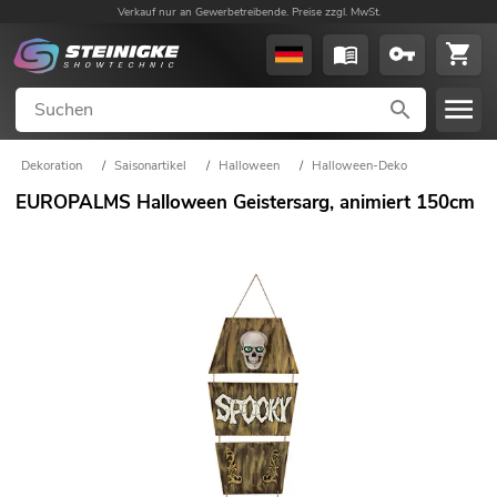
Verkauf nur an Gewerbetreibende. Preise zzgl. MwSt.
Dekoration
/
Saisonartikel
/
Halloween
/
Halloween-Deko
EUROPALMS Halloween Geistersarg, animiert 150cm