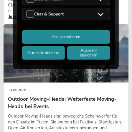
Clubs und bei Events. Retro-Licht ist dabei kein rein
nostalgischer Effekt, sondern ein bewusst eingesetztes
Chat & Support
Jetzt lesen
Gestaltungsmittel: Es schafft Atmosphäre, gibt Szenen
Charakter und kann technische LED-Setups emotionaler
wirken lassen.
LICHT
Alle akzeptieren
Auswahl
Nur erforderliche
speichern
14.05.2026
Outdoor Moving-Heads: Wetterfeste Moving-
Heads bei Events
Outdoor Moving-Heads sind bewegliche Scheinwerfer für
den Einsatz im Freien. Sie werden bei Festivals, Stadtfesten,
Open-Air-Konzerten, Architekturinszenierungen und