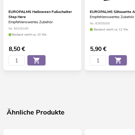
EUROPALMS Halloween Fußschalter
EUROPALMS Silhouette A
Step Here
Empfehlenswertes Zubehör
Empfehlenswertes Zubehör
No. 83505005
No. 83316109
Bestand reicht ca. 12 Wo.
Bestand reicht ca. 10 Wo.
8,50
€
5,90
€
Ähnliche Produkte