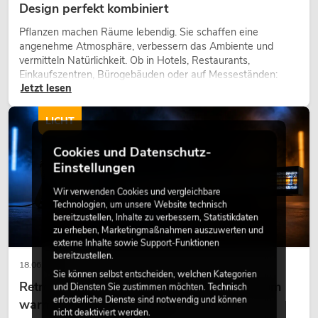
Design perfekt kombiniert
Pflanzen machen Räume lebendig. Sie schaffen eine
angenehme Atmosphäre, verbessern das Ambiente und
vermitteln Natürlichkeit. Ob in Hotels, Restaurants,
Einkaufszentren, Bürogebäuden oder auf Messeständen:
Jetzt lesen
eine hochwertige Begrünung gehört heute längst zum
modernen Raumkonzept.
LICHT
Cookies und Datenschutz-
Einstellungen
Wir verwenden Cookies und vergleichbare
Technologien, um unsere Website technisch
bereitzustellen, Inhalte zu verbessern, Statistikdaten
zu erheben, Marketingmaßnahmen auszuwerten und
externe Inhalte sowie Support-Funktionen
bereitzustellen.
18.06.2026
Sie können selbst entscheiden, welchen Kategorien
Retro-Licht im modernen Lichtdesign: Warum
und Diensten Sie zustimmen möchten. Technisch
erforderliche Dienste sind notwendig und können
warmes Licht wieder wirkt
nicht deaktiviert werden.