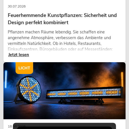
30.07.2026
Feuerhemmende Kunstpflanzen: Sicherheit und
Design perfekt kombiniert
Pflanzen machen Räume lebendig. Sie schaffen eine
angenehme Atmosphäre, verbessern das Ambiente und
vermitteln Natürlichkeit. Ob in Hotels, Restaurants,
Einkaufszentren, Bürogebäuden oder auf Messeständen:
Jetzt lesen
eine hochwertige Begrünung gehört heute längst zum
modernen Raumkonzept.
LICHT
18.06.2026