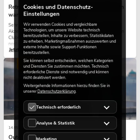
Retro-Licht im modernen Lichtdesign: Warum
Cookies und Datenschutz-
Einstellungen
warmes Licht wieder wirkt
Wir verwenden Cookies und vergleichbare
Sehr warmes Licht, sichtbare Leuchtflächen und farbige
Technologien, um unsere Website technisch
Akzente prägen viele aktuelle Lichtdesigns auf Bühnen, in
bereitzustellen, Inhalte zu verbessern, Statistikdaten
Clubs und bei Events. Retro-Licht ist dabei kein rein
zu erheben, Marketingmaßnahmen auszuwerten und
nostalgischer Effekt, sondern ein bewusst eingesetztes
externe Inhalte sowie Support-Funktionen
Jetzt lesen
Gestaltungsmittel: Es schafft Atmosphäre, gibt Szenen
bereitzustellen.
Charakter und kann technische LED-Setups emotionaler
Sie können selbst entscheiden, welchen Kategorien
wirken lassen.
LICHT
und Diensten Sie zustimmen möchten. Technisch
erforderliche Dienste sind notwendig und können
nicht deaktiviert werden.
Weitergehende Informationen hierzu finden Sie in
unserer
Datenschutzerklärung
.
Technisch erforderlich
Analyse & Statistik
14.05.2026
Outdoor Moving-Heads: Wetterfeste Moving-
Marketing