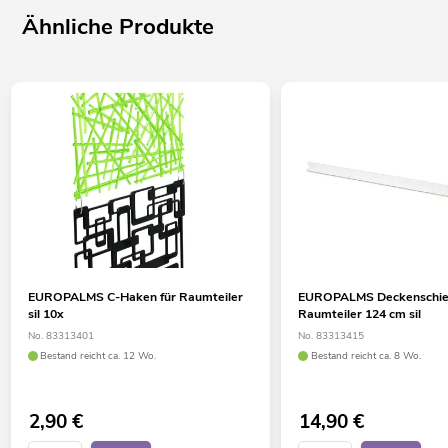
Ähnliche Produkte
EUROPALMS C-Haken für Raumteiler
EUROPALMS Deckenschie
sil 10x
Raumteiler 124 cm sil
No. 83313401
No. 83313415
Bestand reicht ca. 12 Wo.
Bestand reicht ca. 8 Wo.
2,90
€
14,90
€