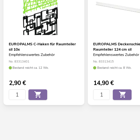
EUROPALMS C-Haken für Raumteiler
EUROPALMS Deckenschie
sil 10x
Raumteiler 124 cm sil
Empfehlenswertes Zubehör
Empfehlenswertes Zubehör
No. 83313401
No. 83313415
Bestand reicht ca. 12 Wo.
Bestand reicht ca. 8 Wo.
2,90
€
14,90
€