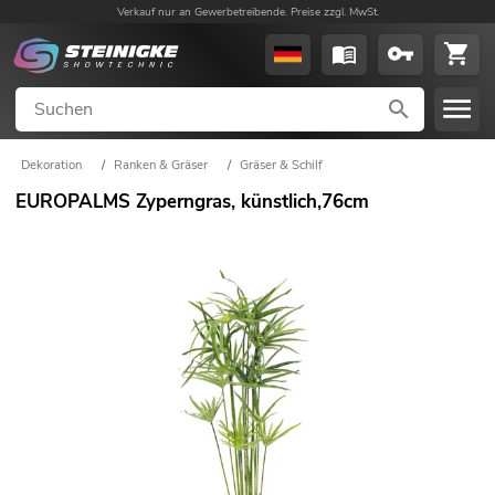
Verkauf nur an Gewerbetreibende. Preise zzgl. MwSt.
Dekoration
/
Ranken & Gräser
/
Gräser & Schilf
EUROPALMS Zyperngras, künstlich,76cm