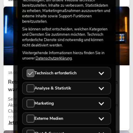
modernen Raumkonzept.
bereitzustellen, Inhalte zu verbessern, Statistikdaten
zu erheben, Marketingmaßnahmen auszuwerten und
LICHT
externe Inhalte sowie Support-Funktionen
bereitzustellen.
Sie können selbst entscheiden, welchen Kategorien
und Diensten Sie zustimmen möchten. Technisch
erforderliche Dienste sind notwendig und können
nicht deaktiviert werden.
Weitergehende Informationen hierzu finden Sie in
unserer
Datenschutzerklärung
.
Technisch erforderlich
18.06.2026
Retro-Licht im modernen Lichtdesign: Warum
Analyse & Statistik
warmes Licht wieder wirkt
Sehr warmes Licht, sichtbare Leuchtflächen und farbige
Marketing
Akzente prägen viele aktuelle Lichtdesigns auf Bühnen, in
Clubs und bei Events. Retro-Licht ist dabei kein rein
nostalgischer Effekt, sondern ein bewusst eingesetztes
Externe Medien
Jetzt lesen
Gestaltungsmittel: Es schafft Atmosphäre, gibt Szenen
Charakter und kann technische LED-Setups emotionaler