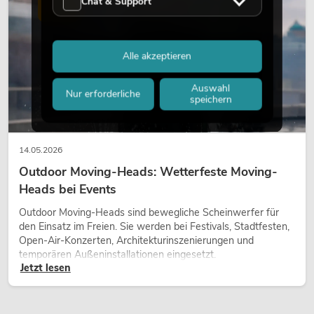
Chat & Support
wirken lassen.
LICHT
Alle akzeptieren
Auswahl
Nur erforderliche
speichern
14.05.2026
Outdoor Moving-Heads: Wetterfeste Moving-
Heads bei Events
Outdoor Moving-Heads sind bewegliche Scheinwerfer für
den Einsatz im Freien. Sie werden bei Festivals, Stadtfesten,
Open-Air-Konzerten, Architekturinszenierungen und
temporären Außeninstallationen eingesetzt.
Jetzt lesen