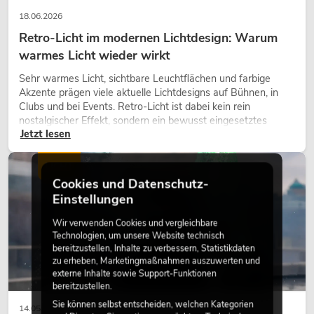
18.06.2026
Retro-Licht im modernen Lichtdesign: Warum
warmes Licht wieder wirkt
Sehr warmes Licht, sichtbare Leuchtflächen und farbige
Akzente prägen viele aktuelle Lichtdesigns auf Bühnen, in
Clubs und bei Events. Retro-Licht ist dabei kein rein
nostalgischer Effekt, sondern ein bewusst eingesetztes
Jetzt lesen
Gestaltungsmittel: Es schafft Atmosphäre, gibt Szenen
Charakter und kann technische LED-Setups emotionaler
wirken lassen.
LICHT
Cookies und Datenschutz-
Einstellungen
Wir verwenden Cookies und vergleichbare
Technologien, um unsere Website technisch
bereitzustellen, Inhalte zu verbessern, Statistikdaten
zu erheben, Marketingmaßnahmen auszuwerten und
externe Inhalte sowie Support-Funktionen
bereitzustellen.
Sie können selbst entscheiden, welchen Kategorien
14.05.2026