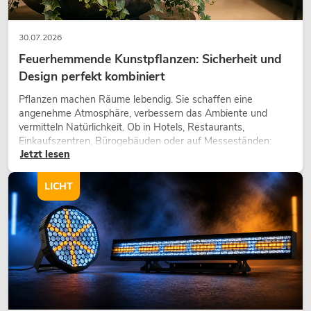
30.07.2026
Feuerhemmende Kunstpflanzen: Sicherheit und
Design perfekt kombiniert
Pflanzen machen Räume lebendig. Sie schaffen eine
angenehme Atmosphäre, verbessern das Ambiente und
vermitteln Natürlichkeit. Ob in Hotels, Restaurants,
Einkaufszentren, Bürogebäuden oder auf Messeständen:
Jetzt lesen
eine hochwertige Begrünung gehört heute längst zum
modernen Raumkonzept.
LICHT