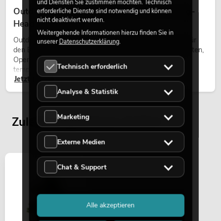
und Diensten Sie zustimmen möchten. Technisch
Outdoor Moving-Heads: Wetterfeste Moving-
erforderliche Dienste sind notwendig und können
nicht deaktiviert werden.
Heads bei Events
Weitergehende Informationen hierzu finden Sie in
Outdoor Moving-Heads sind bewegliche Scheinwerfer für
unserer
Datenschutzerklärung
.
den Einsatz im Freien. Sie werden bei Festivals, Stadtfesten,
Open-Air-Konzerten, Architekturinszenierungen und
Technisch erforderlich
temporären Außeninstallationen eingesetzt.
Jetzt lesen
Analyse & Statistik
Marketing
Zuletzt angesehene Artikel
Externe Medien
Chat & Support
Alle akzeptieren