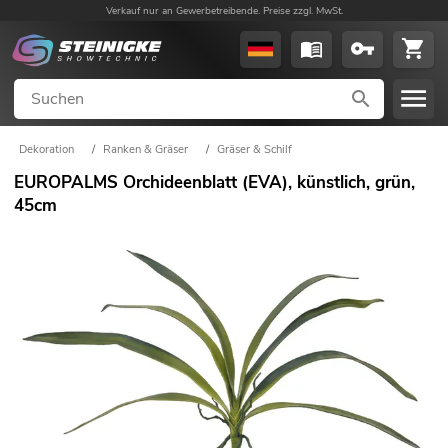
Verkauf nur an Gewerbetreibende. Preise zzgl. MwSt.
Dekoration
/
Ranken & Gräser
/
Gräser & Schilf
EUROPALMS Orchideenblatt (EVA), künstlich, grün,
45cm