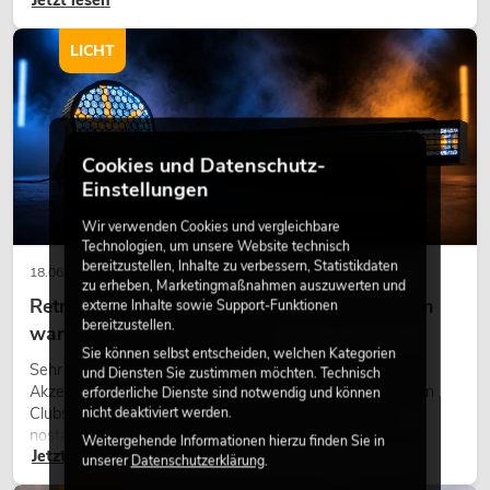
eine hochwertige Begrünung gehört heute längst zum
modernen Raumkonzept.
LICHT
Cookies und Datenschutz-
Einstellungen
Wir verwenden Cookies und vergleichbare
Technologien, um unsere Website technisch
bereitzustellen, Inhalte zu verbessern, Statistikdaten
18.06.2026
zu erheben, Marketingmaßnahmen auszuwerten und
Retro-Licht im modernen Lichtdesign: Warum
externe Inhalte sowie Support-Funktionen
bereitzustellen.
warmes Licht wieder wirkt
Sie können selbst entscheiden, welchen Kategorien
Sehr warmes Licht, sichtbare Leuchtflächen und farbige
und Diensten Sie zustimmen möchten. Technisch
Akzente prägen viele aktuelle Lichtdesigns auf Bühnen, in
erforderliche Dienste sind notwendig und können
Clubs und bei Events. Retro-Licht ist dabei kein rein
nicht deaktiviert werden.
nostalgischer Effekt, sondern ein bewusst eingesetztes
Weitergehende Informationen hierzu finden Sie in
Jetzt lesen
Gestaltungsmittel: Es schafft Atmosphäre, gibt Szenen
unserer
Datenschutzerklärung
.
Charakter und kann technische LED-Setups emotionaler