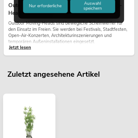
Auswahl
Outdoor Moving-Heads: Wetterfeste Moving-
Nur erforderliche
speichern
Heads bei Events
Outdoor Moving-Heads sind bewegliche Scheinwerfer für
den Einsatz im Freien. Sie werden bei Festivals, Stadtfesten,
Open-Air-Konzerten, Architekturinszenierungen und
temporären Außeninstallationen eingesetzt.
Jetzt lesen
Zuletzt angesehene Artikel