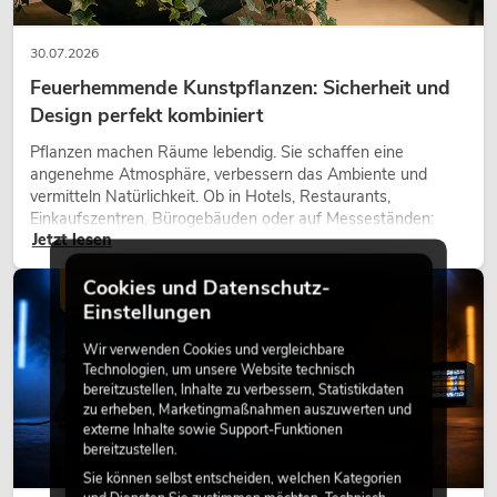
30.07.2026
Feuerhemmende Kunstpflanzen: Sicherheit und
Design perfekt kombiniert
Pflanzen machen Räume lebendig. Sie schaffen eine
angenehme Atmosphäre, verbessern das Ambiente und
vermitteln Natürlichkeit. Ob in Hotels, Restaurants,
Einkaufszentren, Bürogebäuden oder auf Messeständen:
Jetzt lesen
eine hochwertige Begrünung gehört heute längst zum
modernen Raumkonzept.
Cookies und Datenschutz-
LICHT
Einstellungen
Wir verwenden Cookies und vergleichbare
Technologien, um unsere Website technisch
bereitzustellen, Inhalte zu verbessern, Statistikdaten
zu erheben, Marketingmaßnahmen auszuwerten und
externe Inhalte sowie Support-Funktionen
bereitzustellen.
Sie können selbst entscheiden, welchen Kategorien