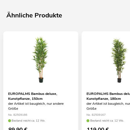
Ähnliche Produkte
EUROPALMS Bambus deluxe,
EUROPALMS Bambus delu
Kunstpflanze, 150cm
Kunstpflanze, 180cm
der Artikel ist baugleich, nur andere
der Artikel ist baugleich, nu
Größe
Größe
No. 82509166
No. 82509167
Bestand reicht ca. 12 Wo.
Bestand reicht ca. 12 Wo.
89,90
€
119,00
€