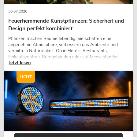
30.07.2026
Feuerhemmende Kunstpflanzen: Sicherheit und
Design perfekt kombiniert
Pflanzen machen Räume lebendig. Sie schaffen eine
angenehme Atmosphäre, verbessern das Ambiente und
vermitteln Natürlichkeit. Ob in Hotels, Restaurants,
Einkaufszentren, Bürogebäuden oder auf Messeständen:
Jetzt lesen
eine hochwertige Begrünung gehört heute längst zum
modernen Raumkonzept.
LICHT