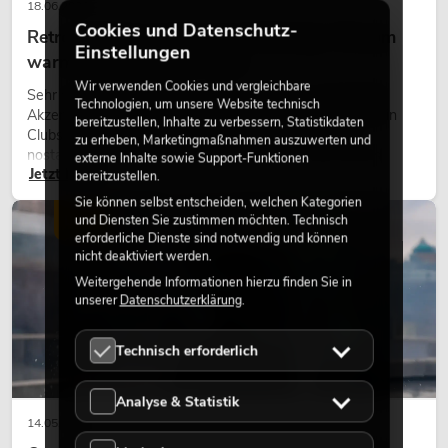
18.06.2026
Cookies und Datenschutz-
Retro-Licht im modernen Lichtdesign: Warum
Einstellungen
warmes Licht wieder wirkt
Wir verwenden Cookies und vergleichbare
Sehr warmes Licht, sichtbare Leuchtflächen und farbige
Technologien, um unsere Website technisch
Akzente prägen viele aktuelle Lichtdesigns auf Bühnen, in
bereitzustellen, Inhalte zu verbessern, Statistikdaten
Clubs und bei Events. Retro-Licht ist dabei kein rein
zu erheben, Marketingmaßnahmen auszuwerten und
nostalgischer Effekt, sondern ein bewusst eingesetztes
externe Inhalte sowie Support-Funktionen
Jetzt lesen
Gestaltungsmittel: Es schafft Atmosphäre, gibt Szenen
bereitzustellen.
Charakter und kann technische LED-Setups emotionaler
Sie können selbst entscheiden, welchen Kategorien
wirken lassen.
LICHT
und Diensten Sie zustimmen möchten. Technisch
erforderliche Dienste sind notwendig und können
nicht deaktiviert werden.
Weitergehende Informationen hierzu finden Sie in
unserer
Datenschutzerklärung
.
Technisch erforderlich
Analyse & Statistik
14.05.2026