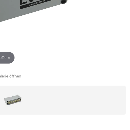
ößern
alerie öffnen