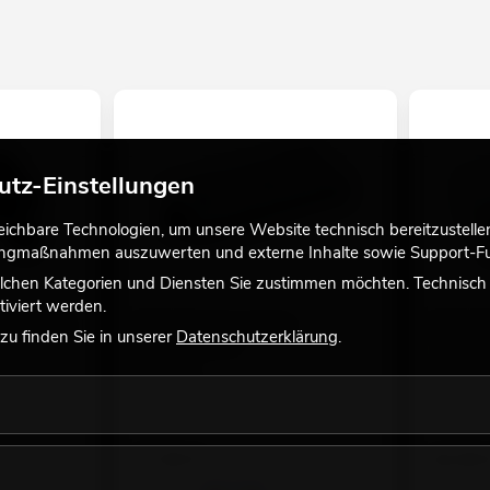
utz-Einstellungen
chbare Technologien, um unsere Website technisch bereitzustellen,
tingmaßnahmen auszuwerten und externe Inhalte sowie Support-Fun
lchen Kategorien und Diensten Sie zustimmen möchten. Technisch e
iviert werden.
switch 8in2
EUROLITE LVH-1 S-Video
EUROLITE
u finden Sie in unserer
Datenschutzerklärung
.
Verteilverstärker
No. 810132
No. 81013201
Bestand r
Bestand reicht ca. 12 Wo.
37,50
€
43,50