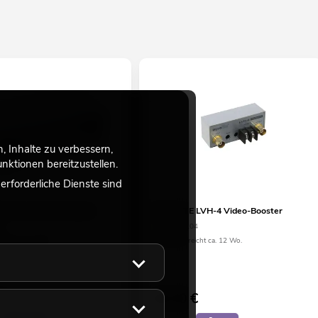
 Inhalte zu verbessern,
ktionen bereitzustellen.
rforderliche Dienste sind
 LVH-3 AV-Umschalter
EUROLITE LVH-4 Video-Booster
03
No. 81013204
eicht ca. 12 Wo.
Bestand reicht ca. 12 Wo.
€
46,50
€