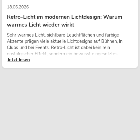
18.06.2026
Retro-Licht im modernen Lichtdesign: Warum
warmes Licht wieder wirkt
Sehr warmes Licht, sichtbare Leuchtflächen und farbige
Akzente prägen viele aktuelle Lichtdesigns auf Bühnen, in
Clubs und bei Events. Retro-Licht ist dabei kein rein
nostalgischer Effekt, sondern ein bewusst eingesetztes
Jetzt lesen
Gestaltungsmittel: Es schafft Atmosphäre, gibt Szenen
Charakter und kann technische LED-Setups emotionaler
wirken lassen.