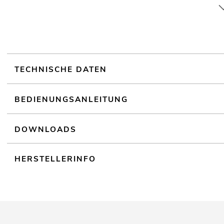
12-24 V DC Spannungsversorgung über Schraubanschlüsse (Netzteil
TECHNISCHE DATEN
BEDIENUNGSANLEITUNG
DOWNLOADS
HERSTELLERINFO