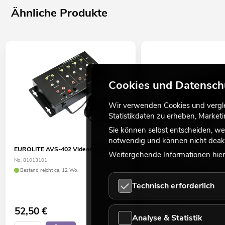
Ähnliche Produkte
Cookies und Datensch
Wir verwenden Cookies und verglei
Statistikdaten zu erheben, Marke
Sie können selbst entscheiden, we
notwendig und können nicht deakt
EUROLITE AVS-402 Videoswitch 4in2
EUROLITE AVS-802 Video
Weitergehende Informationen hierz
No. 81013101
No. 81013102
Bestand reicht ca. 12 Wo.
Bestand reicht ca. 12 Wo.
Technisch erforderlich
52,50
€
67,50
€
Analyse & Statistik