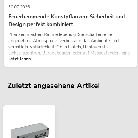
30.07.2026
Feuerhemmende Kunstpflanzen: Sicherheit und
Design perfekt kombiniert
Pflanzen machen Räume lebendig. Sie schaffen eine
angenehme Atmosphäre, verbessern das Ambiente und
vermitteln Natürlichkeit. Ob in Hotels, Restaurants,
Einkaufszentren, Bürogebäuden oder auf Messeständen: eine
Jetzt lesen
hochwertige Begrünung gehört heute längst zum modernen
Raumkonzept.
Zuletzt angesehene Artikel